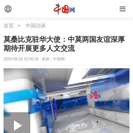
首页
>
中国访谈
莫桑比克驻华大使：中莫两国友谊深厚
期待开展更多人文交流
2020-09-18 15:08:36
来源：中国网
Loaded
:
Play
0:00
/
--:--
Play
Picture-
Mute
Fullscr