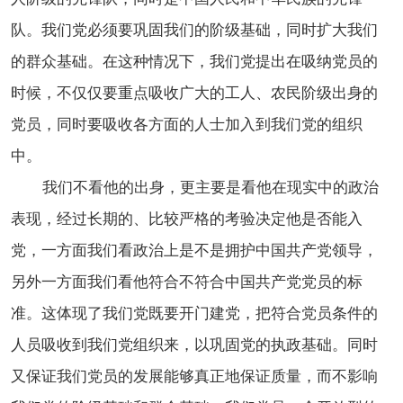
队。我们党必须要巩固我们的阶级基础，同时扩大我们
的群众基础。在这种情况下，我们党提出在吸纳党员的
时候，不仅仅要重点吸收广大的工人、农民阶级出身的
党员，同时要吸收各方面的人士加入到我们党的组织
中。
我们不看他的出身，更主要是看他在现实中的政治
表现，经过长期的、比较严格的考验决定他是否能入
党，一方面我们看政治上是不是拥护中国共产党领导，
另外一方面我们看他符合不符合中国共产党党员的标
准。这体现了我们党既要开门建党，把符合党员条件的
人员吸收到我们党组织来，以巩固党的执政基础。同时
又保证我们党员的发展能够真正地保证质量，而不影响