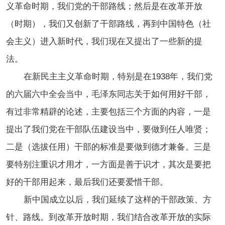
义革命时期，我们党的干部路线；然后是在改革开放
（时期），我们又创新了干部路线，再到中国特色（社
会主义）进入新时代，我们现在又提出了一些新的提
法。
在新民主主义革命时期，特别是在1938年，我们党
的六届六中全会当中，毛泽东同志关于如何用好干部，
有过非常精辟的论述，主要包括三个方面的内容，一是
提出了我们党在干部队伍建设当中，要做到任人唯贤；
二是（选拔任用）干部的标准是要做到德才兼备。三是
要特别注重识才用才，一方面是善于识才，其次是要把
好的干部用起来，最后我们还要爱惜干部。
新中国成立以后，我们延续了这样的干部政策、方
针、路线。到改革开放时期，我们结合改革开放的实际