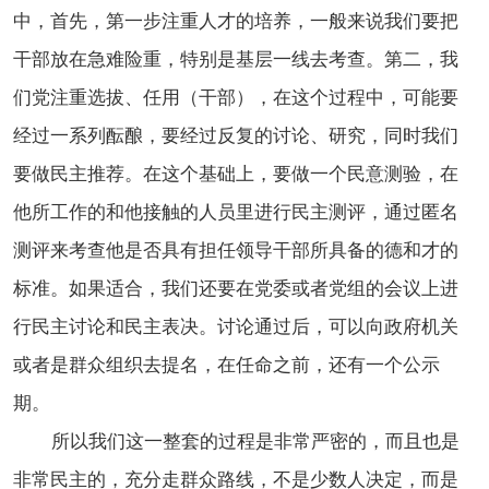
中，首先，第一步注重人才的培养，一般来说我们要把
干部放在急难险重，特别是基层一线去考查。第二，我
们党注重选拔、任用（干部），在这个过程中，可能要
经过一系列酝酿，要经过反复的讨论、研究，同时我们
要做民主推荐。在这个基础上，要做一个民意测验，在
他所工作的和他接触的人员里进行民主测评，通过匿名
测评来考查他是否具有担任领导干部所具备的德和才的
标准。如果适合，我们还要在党委或者党组的会议上进
行民主讨论和民主表决。讨论通过后，可以向政府机关
或者是群众组织去提名，在任命之前，还有一个公示
期。
所以我们这一整套的过程是非常严密的，而且也是
非常民主的，充分走群众路线，不是少数人决定，而是