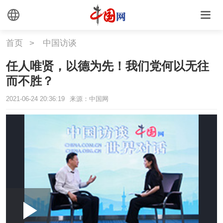
首页
>
中国访谈
任人唯贤，以德为先！我们党何以无往
而不胜？
2021-06-24 20:36:19
来源：中国网
Loaded
:
Play
0:00
/
--:--
Play
Picture-
Mute
Fullscr