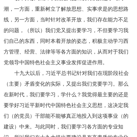
潮，一方面，重新树立了解放思想、实事求是的思想路
线，另一方面，当时针对改革开放，我们存在能力不足
的问题，（所以）我们党又提出要学习，不但要学习我
们自己的东西，同时本着开放的姿态，积极主动学习西
方管理、经营、法律等等各方面的知识，从而对于我们
党领导中国特色社会主义事业发挥促进作用。
十九大以后，习近平总书记针对我们在现阶段社会
（主要）矛盾变化的实际，又提出我们党要学习。那么
在新时代，我们要学习，学什么？我觉得最主要的还是
要学好习近平新时代中国特色社会主义思想，这决定我
们（的党员）干部能不能够真正地投入到这项事业（的
建设）中来。与此同时，我们要学习各方面的专业知