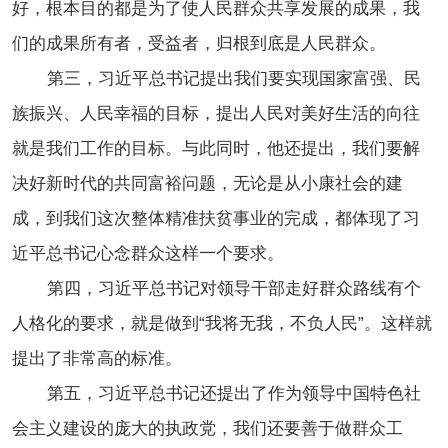
好，根本目的都是为了使人民群众共享发展的成果，我
们的成果所有者，受益者，归根到底是人民群众。
第三，习近平总书记提出我们要实现国家富强、民
族振兴、人民幸福的目标，提出人民对美好生活的向往
就是我们工作的目标。与此同时，他还提出，我们要解
决好新时代的共同富裕问题，无论是从小康社会的建
成，到我们这次整体精准扶贫事业的完成，都体现了习
近平总书记心念群众这样一个要求。
第四，习近平总书记对领导干部走好群众路线有个
人格化的要求，就是做到“我将无我，不负人民”。这样就
提出了非常高的标准。
第五，习近平总书记还提出了作为领导中国特色社
会主义建设的庞大的执政党，我们还要善于做群众工