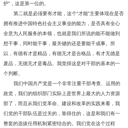
护”，这是第一位的。
第二就是必须要有才能，这个“才能”主要体现在是否
拥有推进中国特色社会主义事业的能力，是否具有全心
全意为人民服务的本领，也就是我们所说的能不能做到
想干事，同时能干事，最关键的还是要能干成事。所
以，有德有才是精品，有德无才是合格品，有才无德是
废品，无德无才是毒品。我觉得这是对干部的基本的一
个判断。
我们中国共产党是一个非常注重干部考查、运用的
政党，我们的组织部门实际上是世界上最大的人力资源
部了，而且从我们党革命、建设和改革的实践来看，我
们党的干部队伍是过关的，靠得住的，这是和我们有一
整套的选拔任用机制紧密结合的。我们党在这个过程