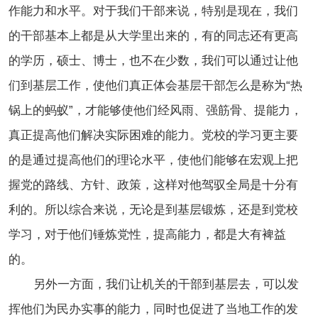
作能力和水平。对于我们干部来说，特别是现在，我们
的干部基本上都是从大学里出来的，有的同志还有更高
的学历，硕士、博士，也不在少数，我们可以通过让他
们到基层工作，使他们真正体会基层干部怎么是称为“热
锅上的蚂蚁”，才能够使他们经风雨、强筋骨、提能力，
真正提高他们解决实际困难的能力。党校的学习更主要
的是通过提高他们的理论水平，使他们能够在宏观上把
握党的路线、方针、政策，这样对他驾驭全局是十分有
利的。所以综合来说，无论是到基层锻炼，还是到党校
学习，对于他们锤炼党性，提高能力，都是大有裨益
的。
另外一方面，我们让机关的干部到基层去，可以发
挥他们为民办实事的能力，同时也促进了当地工作的发