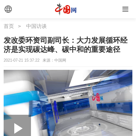
首页
>
中国访谈
发改委环资司副司长：大力发展循环经
济是实现碳达峰、碳中和的重要途径
2021-07-21 15:37:22
来源：中国网
Loaded
:
Play
0:00
/
--:--
Play
Picture-
Mute
Fullscr