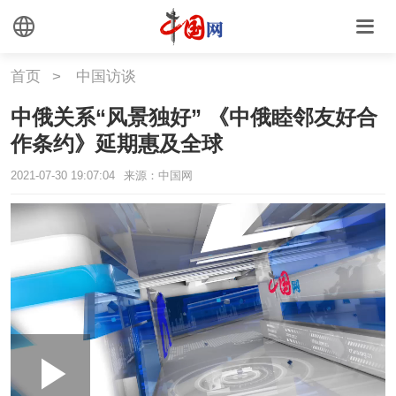
首页
>
中国访谈
中俄关系“风景独好” 《中俄睦邻友好合
作条约》延期惠及全球
2021-07-30 19:07:04
来源：中国网
Loaded
:
Play
0:00
/
--:--
Play
Picture-
Mute
Fullscr