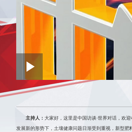
Loaded
:
Play
0:00
/
--:--
Play
0.22%
Video
主持人：
大家好，这里是中国访谈·世界对话，欢
发展新的形势下，土壤健康问题日渐受到重视，新型肥