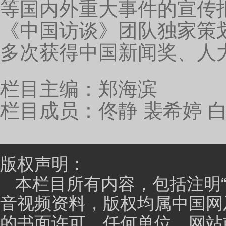
耿银民：
首先沸石和麦饭石的这种独特的分子结构
景。我们又通过引进了微生物技术，还有其他的一些个
化处理技术，通过沸石的分解作用，沸石的孔隙里容易
土地的板结，使一些个本来不容易在退化的土壤中生存
这种改良的作物，达到了化肥减量使用，这种作物一定
主持人：
沸石和麦饭石矿物肥料系列项目，在我们
具体是在发挥着哪些作用呢？
耿银民：
沸石和麦饭石矿物质原料应用在农业生产
先把已经劣化的盐地碱地，还有盐渍地等等，还有农药
的得到改善，使土地的酸碱达到平衡。土地的病治好了
比较大的促进作用。我们中国有大概其有10多亿亩盐碱
滩，它没法使作物生长，寸草不生的地方。通过这种盐碱
做实验，崇明岛因为是填海造地，我们在那做的实验，