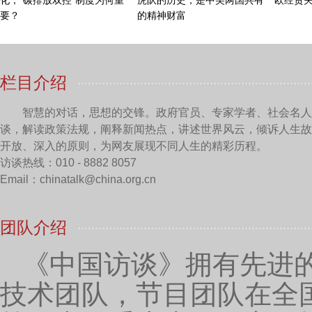
耿银民：
沸石的应用，实际上我们国家在二三十年
沸石的应用逐渐的广泛起来，比如说用在建材，用在室
比较早，应用也比较多，有一些麦饭石的产地已经形成
等等。现在我们企业主要针对麦饭石的特点，集中在几
二个做出矿物有机肥，我们在这块投入的精力比较多一
点，所以我们做成的涂料它一个是美观，第二个调节室
石。
另外沸石是一种无机材料，它做成的涂料是没有任
甲醛，对室内环境的健康是非常有好处的。通过新冠疫
了几款涂料，一个是干粉的，可以做成壁材壁画等等，
用一些工装、学校、医院这些大型的场所，非常受到欢
主持人：
沸石和麦饭石矿物肥料系列项目是有着哪
农业生产带来哪些方面的变化，能不能请您来和我们聊