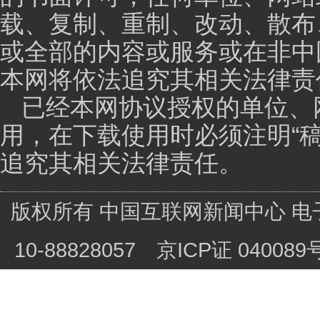
就是亩产达到650公斤，效益是非常明显的。今年我们
到了一些个当地政府、农业部门还有一些农业种植企业
来源主要是中科院等等，不是我们单纯的，大家是一个
主持人：
曹总，能不能请您结合这实际案例，来谈
样的？
曹明友：
其实沸石和麦饭石它们两个有个共鸣之处
确实很广，因为作物缺少中微量元素的补充，就会给作
种樱桃就产生裂果。那么裂果有的是水分和季节，应季
引起的裂果和落果，中微量元素也看出来在作物上起到
了几十亩地瓜，倒不是很多，可是几十亩地对于农民来
产的情况下，这个时候裂瓜裂果虽然听着好像是很简单
白对中微量元素的补充，这一块我们的产品用到了之后