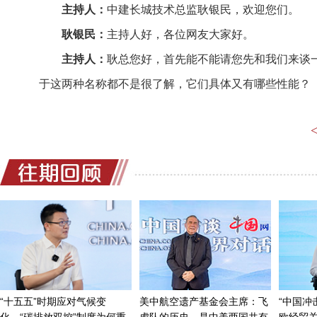
主持人：
中建长城技术总监耿银民，欢迎您们。
耿银民：
主持人好，各位网友大家好。
主持人：
耿总您好，首先能不能请您先和我们来谈
于这两种名称都不是很了解，它们具体又有哪些性能？
耿银民：
首先我说一下沸石，沸石是硅铝酸盐族矿
北方地区，比如说承德、赤峰、张家口、朝阳这一带。
能。沸石因为有这些特点，它是一个六面体，同时沸石
农业方面，主要是用作土壤改良，矿物有机肥。麦饭石
铝，还有铁、锰等10多种中量元素，还有50多种微量
中药里头，所以它有一定的治疗作用，是一个药食同源
业，用在化妆品，用在食品等等，还有一些炊具，麦饭
用也比较广泛。
主持人：
当前围绕沸石和麦饭石的研发与利用，主