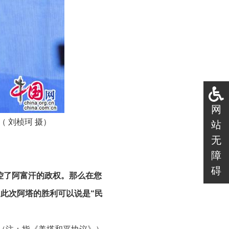
网
（
刘桢珂
摄）
站
无
障
碍
掌控了阿富汗的政权。那么在您
此次阿塔的胜利可以说是“民