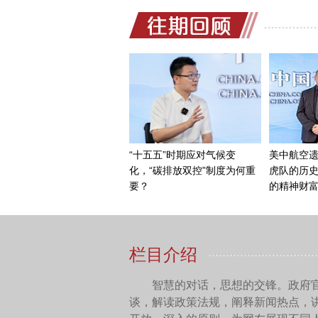
塔利班恰恰是占到了这
召力和政治合法性。这个事情
着这个反美的旗帜，使得塔
预、外国侵略的传统。
第三个，当然我们就要
富汗20年间对阿富汗政府的
月2号美国放弃巴格拉姆，美
保护的阿富汗军队不会作战
是装备和训练水平上，虽然
队，对于美军撤退，尤其是
士，都没有意愿再跟塔利班
所以，我们要注意到一
没有怎么认真地打过。当然