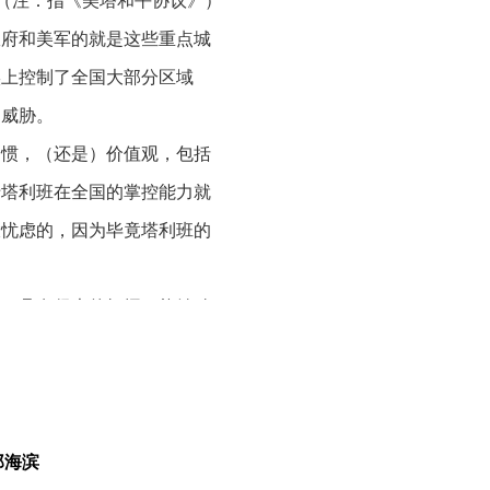
”（注：指《美塔和平协议》）
政府和美军的就是这些重点城
实上控制了全国大部分区域
过威胁。
习惯，（还是）价值观，包括
于塔利班在全国的掌控能力就
大忧虑的，因为毕竟塔利班的
村，具有很大的把握，能够动
是非常厌烦的，可以说不喜
是这样。当年达乌德政权时
。
郑海滨