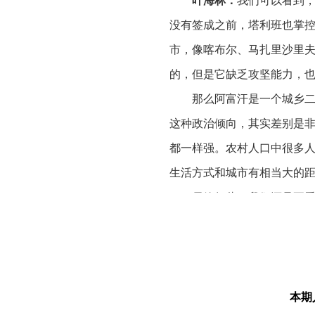
叶海林：
我们可以看到，
没有签成之前，塔利班也掌
市，像喀布尔、马扎里沙里
的，但是它缺乏攻坚能力，
那么阿富汗是一个城乡
这种政治倾向，其实差别是
都一样强。农村人口中很多
生活方式和城市有相当大的
尽管如此，我们还是要
员起相当的民众去支持自己
第二个，我们要强调的
欢。反对任何外来干预，维
期、阿明政权时期，对苏联
本期