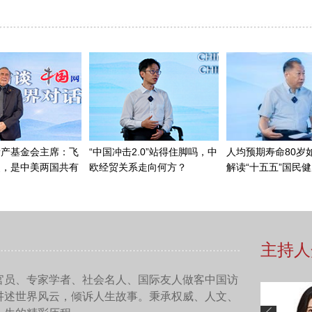
一点，就是塔利班高举着反美的旗帜，使得在阿富汗的诸多力量
与塔利班的宗教信仰包括在宗教方面的原则和立场关系并不是很
利班在阿富汗国内政治当中具有一种天然的道义感召力，就是它
强调一点，这个事情跟美国是有直接关系的，跟阿富汗政府其实
扶持，始终是以美国的军事力量来为后盾的。那么一旦美军从巴格拉
军斥巨金打造出来的这支安全部队，30万人的武装力量马上就
，这个是塔利班在军事上获胜的一个非常重要的原因。这种不会
装备可能很好，但是训练水平跟不上；更重要的一点是士气上的
以这样的一种方式撤退以后，感到非常的迷茫。这种情况下，无
作战。
点，这次塔利班席卷全国没有一个地方发生过激烈战斗，可以说
，这也就为塔利班日后的执政，包括真正地在全国去掌控政权留