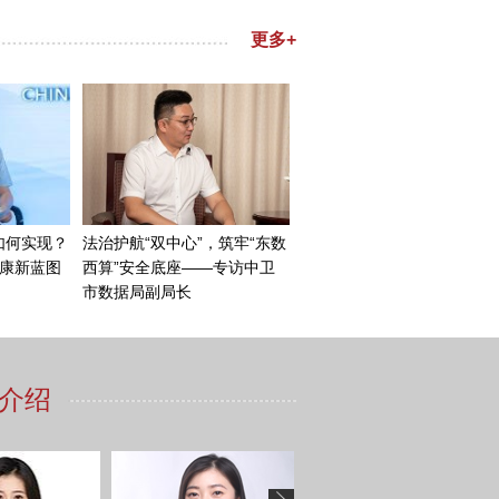
当中，塔利班显得很有道德号
大，它主要一直在20年内举
能够代表阿富汗反抗外国干
没有什么关系，就是美国在阿
姆基地撤退——从2021年7
没有了任何士气。一个没有美军
作战，一方面是能力上的，就
，就是阿富汗政府军的安全部
论是带兵的军官还是普通战
在所有的地方，塔利班连打都
下了一个非常大的隐患。