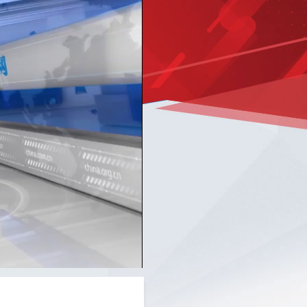
Picture-
Mute
Fullscreen
in-
Picture