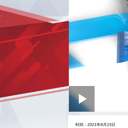
Loaded
:
Play
0:00
/
--:--
Play
0.41%
Video
时间：2021年8月23日