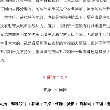
此前阿富汗塔利班一直深耕在农村，也就是说即使在“多哈协议
控了国内大部分地方。阿富汗本身就是个农业国家，留给阿富汗
夫、坎大哈、赫拉特等地方。也就是在那种情况下，塔利班是事
也没有驻守大城市的战斗力。所以，塔利班一直没有对城市进行
二元结构非常明显的国家，城里人和乡村人口之间，无论是生活
非常非常大的。虽然说塔利班在农村的掌控能力更强，但并不等
人对塔利班是支持的，但城里的市民对塔利班一般来讲还是有很
距离。
看到，考虑到阿富汗农业社会的这样一个现实，塔利班占据了农
< 阅读全文>
。这是塔利班的一大优势。
一点，就是阿富汗的政治传统，就是阿富汗人对所有的外来干涉
来源：​中国网
持自己国家的独立。这一向是阿富汗的一个民族传统，几百年来
是这个态度，后来在卡尔扎伊时期，实际上对美国也是这个态度
人员：编导/文字：韩琳；主持：佟静；摄影： 刘桢珂；主编；