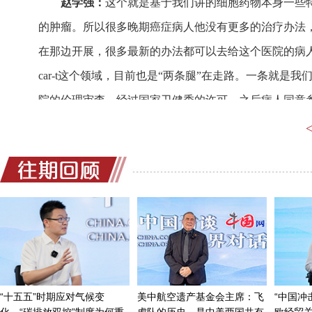
赵学强：
这个就是基于我们讲的细胞药物本身一些
的肿瘤。所以很多晚期癌症病人他没有更多的治疗办法
在那边开展，很多最新的办法都可以去给这个医院的病
car-t这个领域，目前也是“两条腿”在走路。一条就
院的伦理审查，经过国家卫健委的许可，之后病人同意
尝试这样一个新的疗法去进行治疗。那在这个前提情况
参加我们这个临床研究所需要支付的额外的费用都是由
观、安全、有效的，然后通过这种所谓叫探索性临床研
来我们就会去做我们所谓的这个药物的一期临床申报，
们基本上在两年以内做过近百例的病人都可以直接就报
现了。所以对我们自己来说，其实我们华夏英泰更大的
殊的一种手段去拿到很好的临床数据，然后进一步去做
主持人：
在与国内外医疗科研机构，以及生物医药