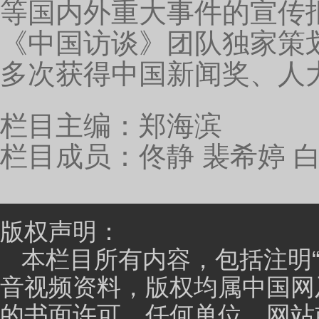
望能够做成免疫领域中国的“基因泰克”，那当然我们最
据，现在已经有几十例的临床数据。在去年的美国血液
报道了18例临床病人的数据，取得了非常好的安全性和
告。然后，我们今年六月份也会在欧洲血液年会上（eh
个产品开发的临床数据，受到了国际权威的认可。当然
STAR-T结构的报道，以及它的临床前一些和car-t
殊的一些优势，也证明我们在至少临床前star-t这个
主持人：
那赵学强博士我想问一下，您为何会选择
又进行了哪些合作呢？
赵学强：
刚才提到我们的成果其实源于林教授，源
们清华的一支基金叫荷塘探索的支持下，去开始走公司企
已经对我们进行了支持，我们早期的时候其实是在海淀
地规模的一个需要，我们在那边目前有大概接近两千平