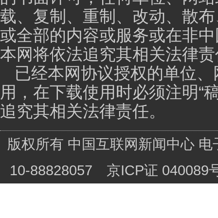
括临床探索样本的制备等，都需要场地环境、洁净度、
政策，现在的中关村生命园管委会，对我们企业都有方
个创新公司很重要的，就是我们的园区，我们的政府监
要的。
主持人：
二零二零年，健康成为百姓的刚需，生物
在这个背景下华夏英泰将借助哪些力量为医药产业创新
赵学强：
我们讲就是，在大概十几年以前就像国内
在这个号召下，走上了开始学生物、走上生命科学这个
的、未被满足的临床需求，因为即使随着人民生活水平
经不是严重威胁人类健康。但是癌症，其实是会是一个
来讲，将来人的寿命活的越高，那得癌症的可能性其实
我们现在，随着国家药监政策的改革，然后以及产业化
东；而且其实从产业氛围来讲，我们北京的百济神州，