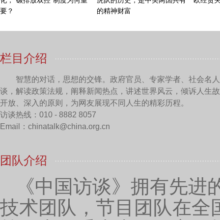
认为与医疗机构和医疗企业展开的合作的关键点是什么
赵学强：
好的，我们目前其实最主要的合作方就是
平台的开发和一些概念上的一些突破吧，这个是我们合
血液肿瘤方面的探索性临床研究，然后我们现在也在跟
医院，以及北京大学人民医院，在合作开展包括肝癌、
在也在跟医药界的一些公司在做一些临床实验开展方面
报我们的第一个临床（注册）申报。我们也在尝试我们的
一个真正的创新药物的开发，其实是离不开整个包括底
的产生，包括药监政策的改革，包括资本、国家的支持
主持人：
我们现在是把握了新医疗与大健康的发展
新成果？这些成果在国内外产生了怎么样的影响呢？
赵学强：
稍微讲一下华夏英泰这个名字的由来，它
够做成中国免疫领域的“基因泰克”，因为基因泰克其实