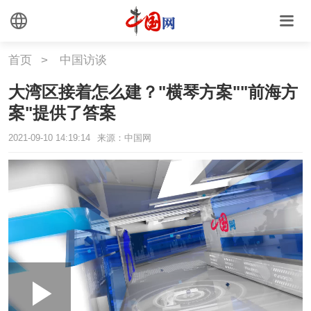
首页
>
中国访谈
大湾区接着怎么建？"横琴方案""前海方
案"提供了答案
2021-09-10 14:19:14
来源：中国网
Loaded
:
Play
0:00
/
--:--
Play
Picture-
Mute
Fullscr