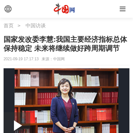
首页
>
中国访谈
国家发改委李慧:我国主要经济指标总体
保持稳定 未来将继续做好跨周期调节
2021-09-19 17:17:13
来源：中国网
Loaded
:
Play
0:00
/
--:--
Play
Picture-
Mute
Fullscr