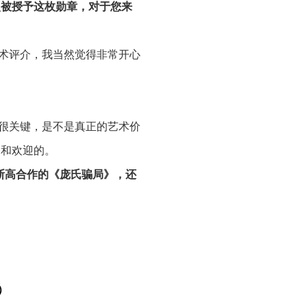
次被授予这枚勋章，对于您来
术评介，我当然觉得非常开心
很关键，是不是真正的艺术价
受和欢迎的。
斯高合作的《庞氏骗局》，还
作有什么不一样的感觉吗？
达方案，无论从作品上还是从
作的共同的认定都在一个平台
）