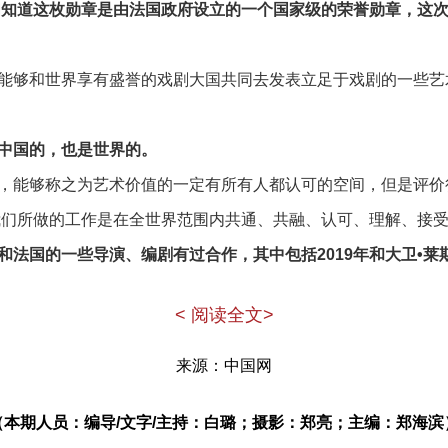
们知道这枚勋章是由法国政府设立的一个国家级的荣誉勋章，这
能够和世界享有盛誉的戏剧大国共同去发表立足于戏剧的一些艺
中国的，也是世界的。
，能够称之为艺术价值的一定有所有人都认可的空间，但是评价
我们所做的工作是在全世界范围内共通、共融、认可、理解、接
和法国的一些导演、编剧有过合作，其中包括2019年和大卫•莱
卡斯卡德）合作的《雷雨》、《雷雨后》。和法国的编剧、导演合
< 阅读全文>
作者都有自己的个性，每一个创作者都有自己和别人不一样的表
有，因为都不一样。我们对艺术的理解是在一个维度上，对于创
来源：中国网
碍。
（本期人员：编导/文字/主持：白璐；摄影：郑亮；主编：郑海滨
差异吗？