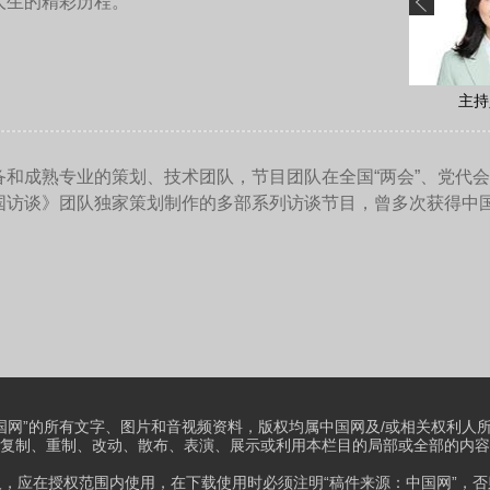
作品，比如《雷雨》、《雷雨后》，这就是中国的，就是世界的
理解传统的中国的剧本吗？
世界》，他们也能理解《雷雨》，一个道理，只要它是经典的。
视剧相比，戏剧是相对小众的一种艺术表现形式，特别是一些内
轻的观众走进剧院，也是主创们需要考虑的一个问题。您如何看
，戏剧必然是大众的，只是在大众中有一部分人能够进入剧场，
为戏剧是小众的艺术，是给少数人看，（这样的）路径、方向是
能够给所有有阅读能力，所有有进入剧场的机会的人看的。如果
电影的人也能够看、爱看、喜欢看的作品。它会让大家感觉到它
刻地紧紧扣住我的灵魂的作品。（所以）它不是小众，它必然要
呈现出来，这才是我们要追求的戏剧作品的创作价值。不应该有