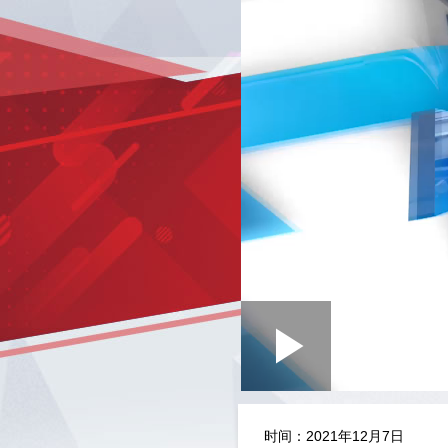
Loaded
:
Play
0:00
/
--:--
Play
0.30%
Video
时间：2021年12月7日