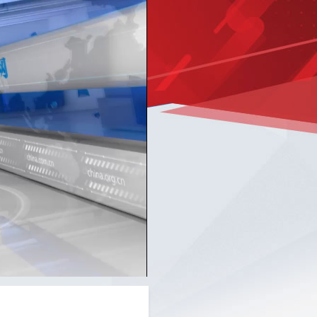
Picture-
Mute
Fullscreen
in-
Picture