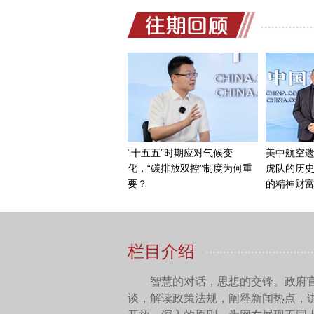
王可然：
表达方案的不同
是一样的。表达方案就如同
中国网：您作为戏剧的制
用？
王可然：
我觉得作用非常
案，是所有进入剧场的人都
障碍的交流中得到共情，共
交流的渠道必然让人和人之
中国网：对，其实我特别
然能够感受到那种美。
王可然：
这种美是通过艺
无论他是巴黎人还是北京人
中国网：那您想把什么样