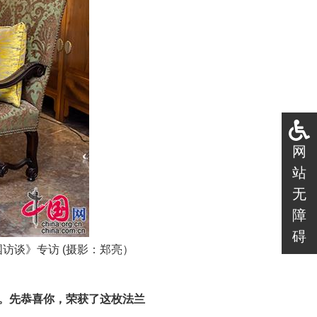
网
站
无
障
碍
访谈》专访 (摄影：郑亮）
。先恭喜你，荣获了这枚法兰