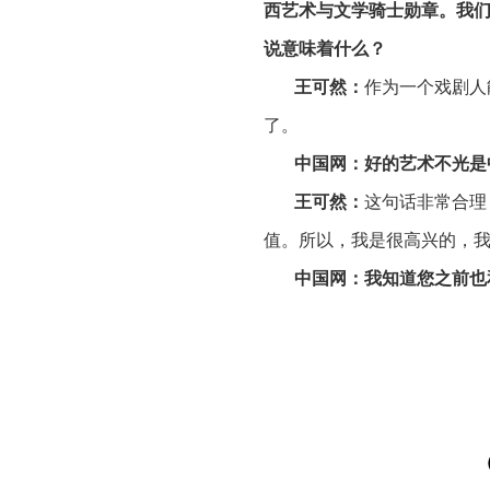
西艺术与文学骑士勋章。我
说意味着什么？
王可然：
作为一个戏剧人
了。
中国网：
好的艺术不光是
王可然：
这句话非常合理
值。所以，我是很高兴的，
中国网：我知道您之前也
有2020年（和埃里克•拉
王可然：
没有。每一个创
性格上。所以我说整体上没
上，我们的沟通没有任何障
中国网：会有一些文化