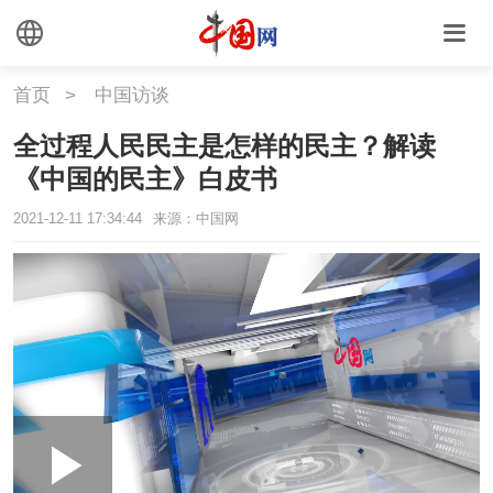
首页
>
中国访谈
全过程人民民主是怎样的民主？解读
《中国的民主》白皮书
2021-12-11 17:34:44
来源：中国网
Loaded
:
Play
0:00
/
--:--
Play
Picture-
Mute
Fullscr