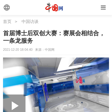
首页
>
中国访谈
首届博士后双创大赛：赛展会相结合，
一条龙服务
2021-12-20 18:04:40
来源：中国网
Loaded
:
Play
0:00
/
--:--
Play
Picture-
Mute
Fullscr