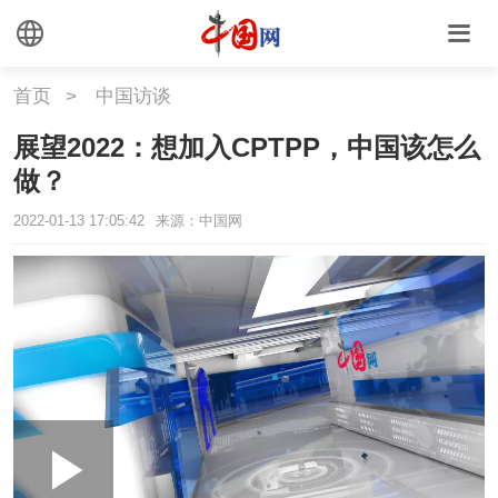
首页
>
中国访谈
展望2022：想加入CPTPP，中国该怎么
做？
2022-01-13 17:05:42
来源：中国网
Loaded
:
Play
0:00
/
--:--
Play
Picture-
Mute
Fullscr