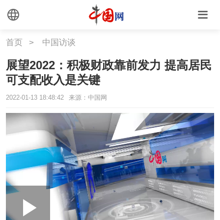
首页
>
中国访谈
展望2022：积极财政靠前发力 提高居民
可支配收入是关键
2022-01-13 18:48:42
来源：中国网
Loaded
:
Play
0:00
/
--:--
Play
Picture-
Mute
Fullscr