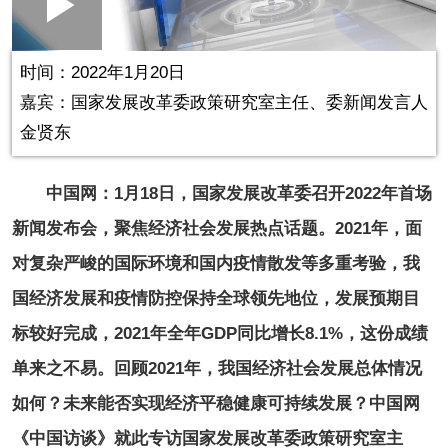
Loaded
:
Play
0:00
/
--:--
Play
Picture-
Mute
Fullscr
in-
Picture
1.85%
Video
时间：2022年1月20日
嘉宾：国家发展改革委政策研究室主任、委新闻发言人
金贤东
中国网：1月18日，国家发展改革委召开2022年首场
新闻发布会，聚焦经济社会发展热点话题。2021年，面
对复杂严峻的国际环境和国内疫情散发等多重考验，我
国经济发展和疫情防控保持全球领先地位，发展预期目
标较好完成，2021年全年GDP同比增长8.1%，这份成绩
单来之不易。回顾2021年，我国经济社会发展总体情况
如何？未来能否实现经济平稳健康可持续发展？中国网
《中国访谈》就此专访国家发展改革委政策研究室主