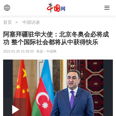
首页
>
中国访谈
阿塞拜疆驻华大使：北京冬奥会必将成
功 整个国际社会都将从中获得快乐
2022-01-28 15:28:03
来源：中国网
Loaded
:
Play
0:00
/
--:--
Play
Picture-
Mute
Fullscr