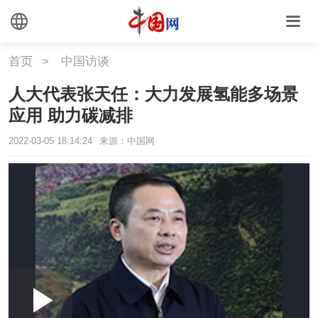
首页
>
中国访谈
人大代表张天任：大力发展氢能多场景
应用 助力碳减排
2022-03-05 18:14:24
来源：中国网
Loaded
:
Play
0:00
/
--:--
Play
Picture-
Mute
Fullscr