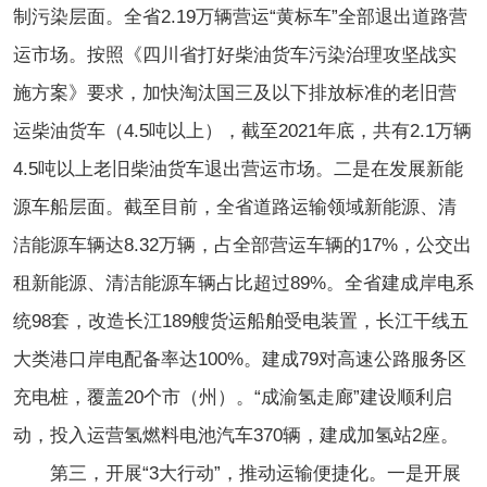
制污染层面。全省2.19万辆营运“黄标车”全部退出道路营
运市场。按照《四川省打好柴油货车污染治理攻坚战实
施方案》要求，加快淘汰国三及以下排放标准的老旧营
运柴油货车（4.5吨以上），截至2021年底，共有2.1万辆
4.5吨以上老旧柴油货车退出营运市场。二是在发展新能
源车船层面。截至目前，全省道路运输领域新能源、清
洁能源车辆达8.32万辆，占全部营运车辆的17%，公交出
租新能源、清洁能源车辆占比超过89%。全省建成岸电系
统98套，改造长江189艘货运船舶受电装置，长江干线五
大类港口岸电配备率达100%。建成79对高速公路服务区
充电桩，覆盖20个市（州）。“成渝氢走廊”建设顺利启
动，投入运营氢燃料电池汽车370辆，建成加氢站2座。
第三，开展“3大行动”，推动运输便捷化。一是开展