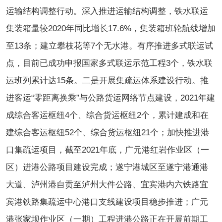
运输结构调整行动。深入推进运输结构调整，铁水联运
集装箱量较2020年同比增长17.6%，集装箱班轮航线增加
至13条；建立攀枝花等7个无水港。有序推进多式联运试
点，目前已成功申报国家多式联运示范工程3个，铁水联
运班列累计达15条。二是开展集疏运体系建设行动。推
进客运“零距离换乘”与公路货运网络节点建设，2021年建
成综合客运枢纽4个、综合货运枢纽2个，累计建成和在
建综合客运枢纽52个、综合货运枢纽21个；加快推进港
口集疏运项目，截至2021年底，广元港红岩作业区（一
区）进港公路项目建设完成；遂宁港城区至遂宁港通港
大道、泸州港自贡至泸州大件公路、宜宾港内六铁路宜
宾港铁路集疏运中心港口支线建设项目稳步推进；广元
港张家坝作业区（一期）工程进港公路正在开展前期工