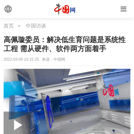
首页
>
中国访谈
高佩璇委员：解决低生育问题是系统性
工程 需从硬件、软件两方面着手
2022-03-09 14:15:25
来源：中国网
Loaded
:
Play
0:00
/
--:--
Play
Picture-
Mute
Fullscr