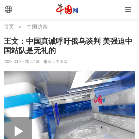
首页
>
中国访谈
王文：中国真诚呼吁俄乌谈判 美强迫中
国站队是无礼的
2022-03-25 20:52:30
来源：中国网
Loaded
:
Play
0:00
/
--:--
Play
Picture-
Mute
Fullscr