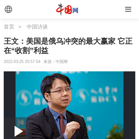
首页
>
中国访谈
王文：美国是俄乌冲突的最大赢家 它正
在“收割”利益
2022-03-25 20:57:54
来源：中国网
Loaded
:
Play
0:00
/
--:--
Play
Picture-
Mute
Fullscr