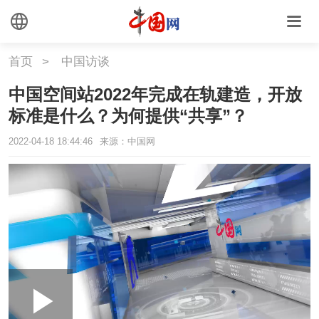
首页
>
中国访谈
中国空间站2022年完成在轨建造，开放
标准是什么？为何提供“共享”？
2022-04-18 18:44:46
来源：中国网
Loaded
:
Play
0:00
/
--:--
Play
Picture-
Mute
Fullscr