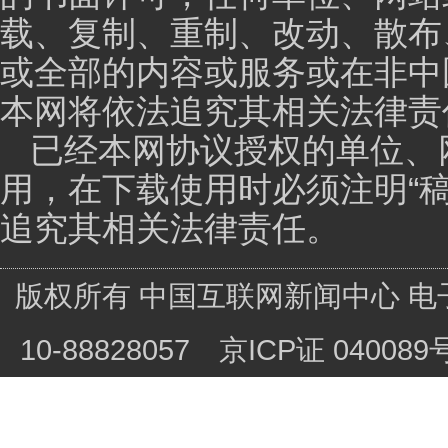
这个系统，毕竟是咱们国内国产的第一部。刚刚所描述
给我们整个武威的整个医疗团队，这个医疗团队在同步
一个使用重离子来治疗癌症病人，那边累积了非常多的经
年的4月1号开始收治病人，到目前为止已经有五百三十
们国内的一个国情，包括病人的习性，包括整个特质做
内治疗的最佳方案。
以目前的成就来讲，整个医疗，包括基础科研的部
僻，我们目前透过病人实际治疗的疗效，帮我们推广，
主持人：
一个对自己来说最佳的治疗方案。从设备
跟进口相比存在哪些差距？
吴嘉明：
对，这个问题我相信民众也很关心，因为
主产权的）重离子在咱们武威，上海那个是德国西门子
基本上它“跑”出来的重离子源头都一样，也就是基本上