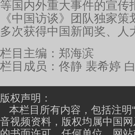
密的一个“武器”。
相对重离子来讲，我们有这么大的一个优势，这个
器，所有的破坏力到达我们指定的地方。
目前武威重离子有4个治疗舱。
第一个治疗舱就是水
垂直射束，这个都是点扫描。第四个治疗室就是45度，
我们要治疗部位（治疗的）无微不至，碳要从哪个部位
主持人：
听了这么多真的是受益很多，我相信可能
是受教。把重离子基础研究成果转化为现实应用，把科
与创新。咱们的武威肿瘤医院在这其中做了哪些的努力
吴嘉明：
在2019年的9月拿到了注册证，就是整个
可证，包括临床实验都已经把关到非常严谨，因为最终的目
统的诊疗证，也就是你可以开始治疗病人，在1月21号