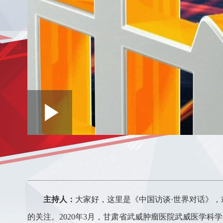
Loaded
:
Play
0:00
/
--:--
Play
0.12%
Video
主持人：
大家好，这里是《中国访谈·世界对话》
的关注。2020年3月，甘肃省武威肿瘤医院武威医学