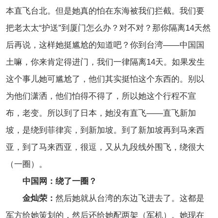
本直飞台北。但是她真的怕在东海被我们拦截。我们要
把老太太“护送”到厦门怎么办？对不对？那你隔离14天然
后再说，这样她挺尴尬的知道吧？你到台湾——中国国
土嘛，你来肯定得进门，我们一律隔离14天。如果发生
这个事儿她可尴尬了，他们其实挺怕这个东西的。别以
为他们潇洒，他们怕得不得了，所以她这个行程不宣
布，老变。所以到了日本，她没有直飞——直飞新加
坡，是绕到菲律宾，到新加坡。到了新加坡再到马来西
亚，到了马来西亚，很逗，又从九段线外围飞，绕很大
（一圈）。
中国网：绕了一圈？
金灿荣：
然后她就从台湾的东边飞进去了。这都是
军方给她策划的，然后还给她配两架（军机）。她现在