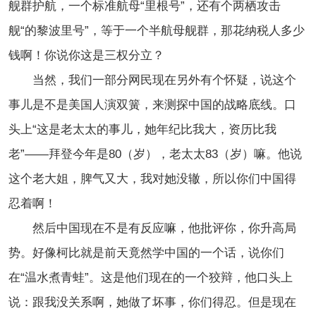
舰群护航，一个标准航母“里根号”，还有个两栖攻击
舰“的黎波里号”，等于一个半航母舰群，那花纳税人多少
钱啊！你说你这是三权分立？
当然，我们一部分网民现在另外有个怀疑，说这个
事儿是不是美国人演双簧，来测探中国的战略底线。口
头上“这是老太太的事儿，她年纪比我大，资历比我
老”——拜登今年是80（岁），老太太83（岁）嘛。他说
这个老大姐，脾气又大，我对她没辙，所以你们中国得
忍着啊！
然后中国现在不是有反应嘛，他批评你，你升高局
势。好像柯比就是前天竟然学中国的一个话，说你们
在“温水煮青蛙”。这是他们现在的一个狡辩，他口头上
说：跟我没关系啊，她做了坏事，你们得忍。但是现在