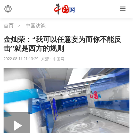
首页
>
中国访谈
金灿荣：“我可以任意妄为而你不能反
击”就是西方的规则
2022-08-11 21:13:29
来源：中国网
Loaded
:
Play
0:00
/
--:--
Play
Picture-
Mute
Fullscr