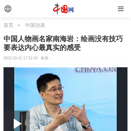
首页
>
中国访谈
中国人物画名家南海岩：绘画没有技巧
要表达内心最真实的感受
2022-10-11 17:52:43
来源：
Loaded
:
Play
0:00
/
--:--
Play
Picture-
Mute
Fullscr