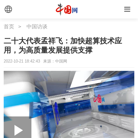
首页
>
中国访谈
二十大代表孟祥飞：加快超算技术应
用，为高质量发展提供支撑
2022-10-21 18:42:43
来源：中国网
Loaded
:
Play
0:00
/
--:--
Play
Picture-
Mute
Fullscr