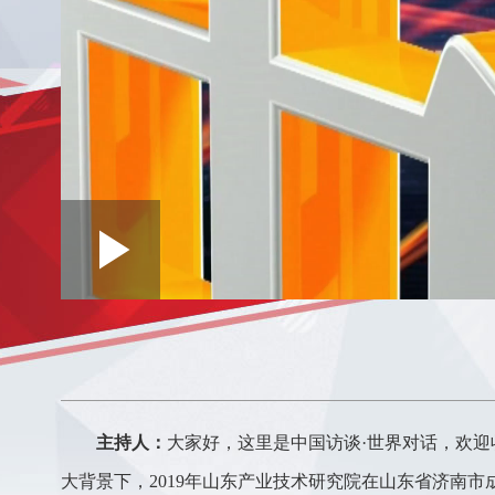
Loaded
:
Play
0:00
/
--:--
Play
0.16%
Video
主持人：
大家好，这里是中国访谈·世界对话，欢
大背景下，2019年山东产业技术研究院在山东省济南