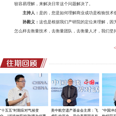
较容易理解，来解决日常这个问题解决了。
主持人：
是的，您是如何理解商业成功是检验技术
孙殿义：
这也是根据我们产研院的定位来理解，因
怎么样去衡量技术，去衡量团队，去衡量人才，我们坚
业服务这一系列的管理。我们都基于商业化的逻辑，我
考核指标，但是我们最重要的，最终看到的还是技术有
里生产产品似的，它有两个流程，第一个流程就是从技
新管理的流程，一个一个流程走过来，我们就会出来很
略到组织到市场，这些复杂的知识产权的管理，这样让
同时它也能够从技术到产品到商业创造价值的过程得到
我们的创新管理。
主持人：
好的，目前山东产业技术研究院参与了哪
孙殿义：
我们主攻的一个方向就是空天信息技术领