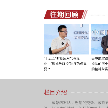
响。小则影响产品供货，大
链稳定性建设。
中国网：党的二十大报
您是如何理解这一内涵的？
要作用？
赵红卫：
到2022年底
建成了世界上最现代化的铁
建设和我国的建设发展中发
作为国家铁路、人民铁
通达性。下一步，将会进一
另外，在我国的高速铁路
万公里，50万人口以上的城
从发展的角度来讲，促