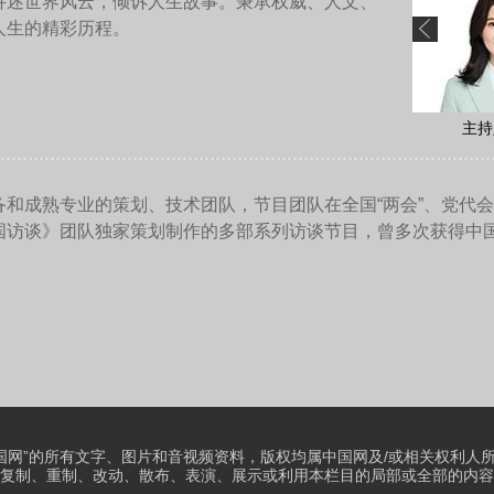
的东部经济沿海地区高铁线路比较繁忙，线路也比较多。我国的
设。
升铁路客货运输的服务品质，做到人畅其行，物畅其流，使铁路
服务，更进一步的提升适老服务的水平。同时，对于儿童出行的
人们的出行更加的便利。
度等级更高的动车组，将达到时速400公里。由于速度的提升
经济往来，拉动周边的旅游、餐饮，这样会使我们的经济进一步
建设为我国的共同富裕目标（的实现）能够发挥支撑和服务的作
共生也是中国式现代化的特征之一。在实现人与自然和谐共生的
设一直秉承着与自然和谐共处的理念。在铁路的建设过程中，也
就尽量采用以桥代路，尽量少占用农田。高铁的建设也采用立交