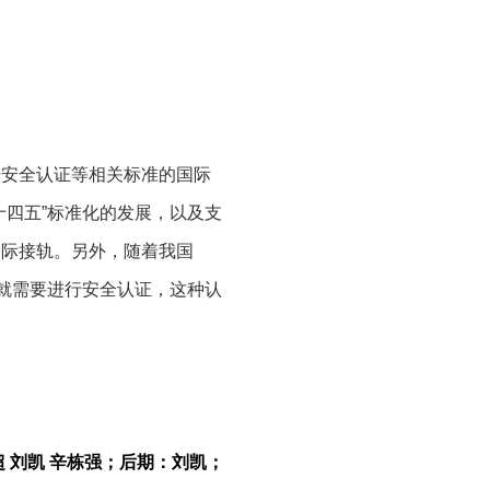
进安全认证等相关标准的国际
四五”标准化的发展，以及支
国际接轨。另外，随着我国
就需要进行安全认证，这种认
比较多。同时，我国的产品在
此，我建议希望国际间这种认
品存在着一定的风险隐患。比
 刘凯 辛栋强；后期：刘凯；
就可能对产业产生一定的影