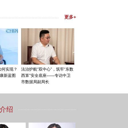
国的铁路产品的产业链和供应
为科技界别的全国政协委员，
了哪些成效？又将发挥哪些重
达到了4.2万公里，中国已经
也惠及到百姓，在既有的铁路
的就是要实现铁路的覆盖性和
惠及百姓。
到20万公里，高铁里程达到7
，更多的惠及百姓。
性。目前铁路的建设还有一些