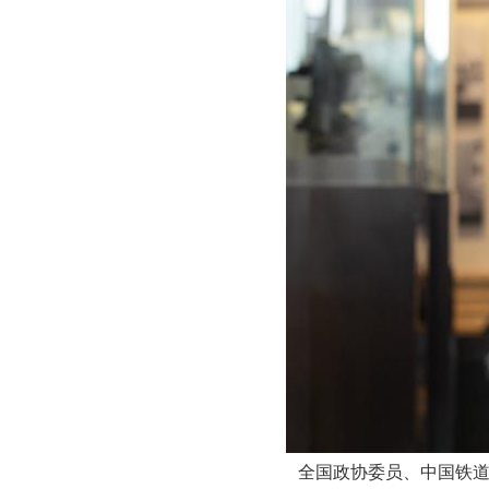
全国政协委员、中国铁道