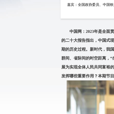
嘉宾：
全国政协委员、中国铁
中国网：2023年是全
的二十大报告指出，中国式
期的历史过程。新时代，我
群间、省际间的时空距离，“
展为实现全体人民共同富裕
发挥哪些重要作用？本期节