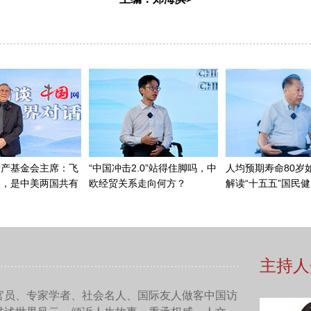
的方面可能会涉及到经济和社会发展。因此，我提出来要加强我
告指出，全体人民共同富裕的现代化是中国式现代化的特征。作
中国高铁的建设和发展在实现全体人民共同富裕的进程中，取得
，中国铁路的线路里程已经达到了15万公里，中国高速铁路线路已经
路网和最发达的高铁网。中国高铁的建设拉动了周边经济的发展
挥了非常重要的作用。
路，在共同富裕、建设人口规模巨大的现代化铁路方面，最重要
步的疏通干线铁路和支线铁路之间的连接，使铁路的发展更多的
发展促进百姓共同富裕这个方面，到2035年中国铁路实际线路达
市覆盖率达到95%。我国的铁路建设会更多的为我国的发展服务
进共同富裕包括三个方面：第一方面是铁路发展的覆盖性和通达