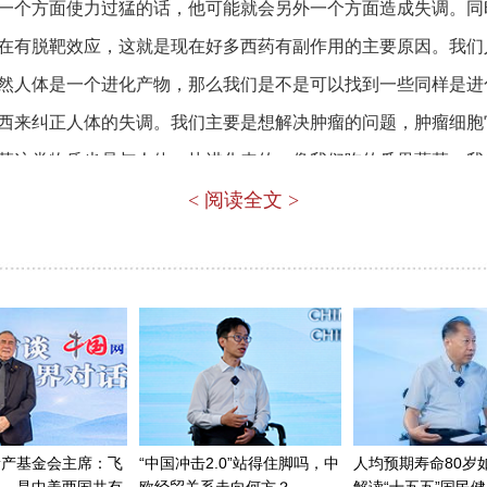
一个方面使力过猛的话，他可能就会另外一个方面造成失调。同
在有脱靶效应，这就是现在好多西药有副作用的主要原因。我们
然人体是一个进化产物，那么我们是不是可以找到一些同样是进
西来纠正人体的失调。我们主要是想解决肿瘤的问题，肿瘤细胞
菜这类物质也是与人体一块进化来的。像我们吃的瓜果蔬菜，我们
含有一些可以抵抗病菌、病毒、病虫害的物质。经过几十年的研
< 阅读全文 >
有这种物质，这就是为什么十字花科蔬菜是我们人类食用最多，
萝卜、包心菜、榨菜，这一类都属于十字花科蔬菜，它分布很广
要看看它这种抗癌的效果是不是比其他的蔬菜里面的组分更好，
实十字花科蔬菜是最好的。因为它是药食同源，所以它的副作用
的研究发现靶向p53、TP53基因是70年代就被发现的，已经发现
重要。这么多年，全世界的医药科技工作者想找到一个p53的靶
企业，还有美国的一家企业。那么我们的药与他们的药进行了头