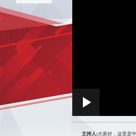
Loaded
:
Play
0:00
/
--:--
Play
0.19%
Video
主持人:
大家好，这里是中