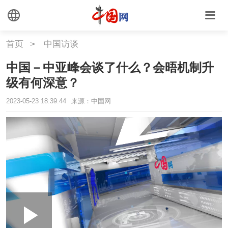
首页
>
中国访谈
中国－中亚峰会谈了什么？会晤机制升
级有何深意？
2023-05-23 18:39:44
来源：中国网
Loaded
:
Play
0:00
/
--:--
Play
Picture-
Mute
Fullscr