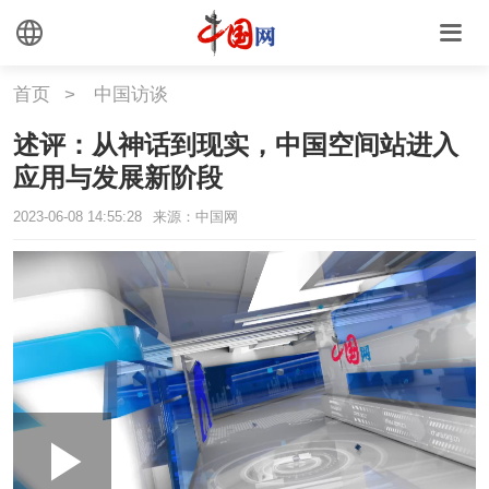
首页
>
中国访谈
述评：从神话到现实，中国空间站进入
应用与发展新阶段
2023-06-08 14:55:28
来源：中国网
Loaded
:
Play
0:00
/
--:--
Play
Picture-
Mute
Fullscr