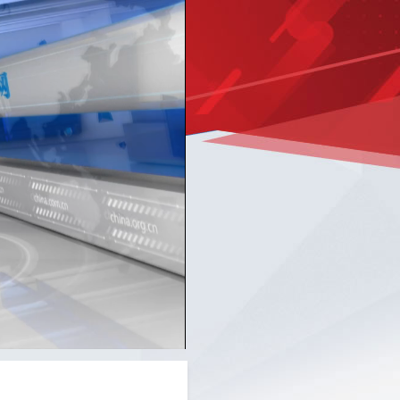
Picture-
Mute
Fullscreen
in-
Picture