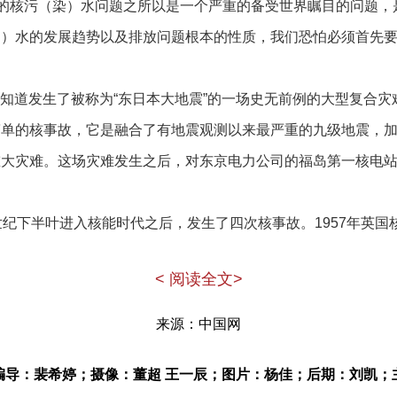
。今天的核污（染）水问题之所以是一个严重的备受世界瞩目的问题
染）水的发展趋势以及排放问题根本的性质，我们恐怕必须首先
大家都知道发生了被称为“东日本大地震”的一场史无前例的大型复合
简单的核事故，它是融合了有地震观测以来最严重的九级地震，
重大灾难。这场灾难发生之后，对东京电力公司的福岛第一核电
世纪下半叶进入核能时代之后，发生了四次核事故。1957年英
事故和1986年前苏联的切尔诺贝利核事故，以及福岛核事故。从
< 阅读全文>
级核事故”就是它对整个环境的放射性污染物质的释放达到了一个
事故虽然同为七级核事故，但是现在据日本国内外的科学家的一
来源：中国网
切尔诺贝利核事故，大约为2到10倍。
编导：裴希婷；摄像：董超 王一辰；图片：杨佳；后期：刘凯；
岛核事故的研究著作中提出了一个观点，如果形象地比较，切尔