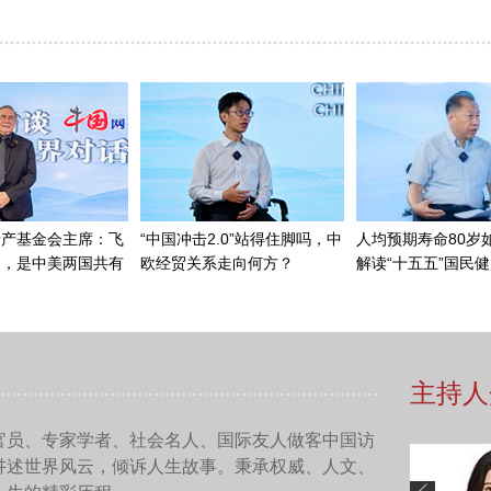
切尔诺贝利核事故是一个控制核反应堆分裂失败的事故，所以它造
这个是“火热”。而福岛核事故，因为三个反应堆都出现了堆芯熔
之后，就造成了一个问题，就是大量的冷却水加上雨水，加上地
染水，这个是“水深”。这也恰恰是为什么到今天福岛核事故处理
本的原因。
岛第一核电站这个事故有几处致命的问题。第一，刚才我们已经
它的两个反应堆也有一些“较为”不严重，但实际上也很严重的事
岛都是单个反应堆，它是多个反应堆同时发生事故。
污染水问题来看，比较严重的、比较难办的就是当时福岛核电站
本来这个核电站应该是建在一个海拔35米高的山坡上，但当时
个山坡削减到了10米。因此在2011年大海啸来临的时候，就
隈山脉的地下水系之上。按照常理，核电站或者核电厂应该选在“
高度，同时又处在一个地下水系的上方，我们用专业的话就是它处