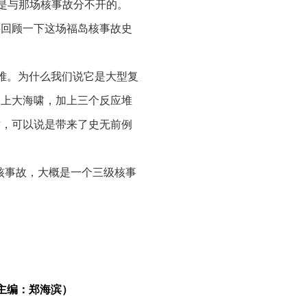
，是与那场核事故分不开的。
要回顾一下这场福岛核事故史
灾难。为什么我们说它是大型复
加上大海啸，加上三个反应堆
站，可以说是带来了史无前例
国核事故，大概是一个三级核事
评级上来说，切尔诺贝利核事故
相当高的、相当严重的水平。
个检算，福岛核事故向环境释
主编：郑海滨）
诺贝利核事故和福岛核事故，