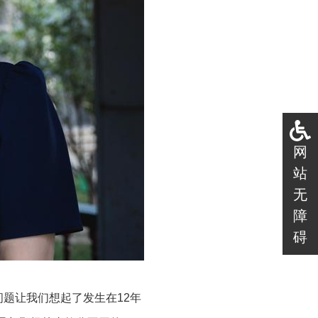
网
站
无
障
碍
）
问题让我们想起了发生在12年