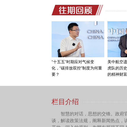
可以用“水深火热”来形容。
热浪以及放射性物质的弥散，
整个反应堆烧漏了。烧漏了
生接触，变成高放射性的核污
会引起各方严重关切的最根
用今天的眼光来看，福
难。第二，三个反应堆以及其
故，不像切尔诺贝利、三里
现在来看，结合福岛核
重的隐患，为什么这么说呢？
节约成本，所以人为地就把这
址还选在了日本的一个叫阿武
流过，可恰恰因为削低了海拔