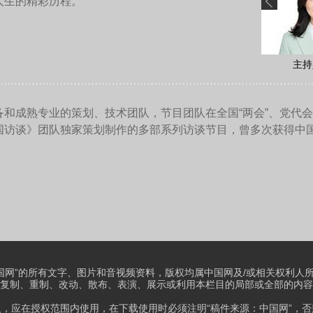
水的控制和管理面临着空前的挑战。
污染水问题，必须要知道核污染水是怎么生成的。简而言之就是
不断地进行注水冷却，这个大概每天要注入四五百吨的水，这与
水每天有七八百吨的地下水要流经核电站的所在厂房，这中间有
我们知道日本处在太平洋，然后它每年都要经历两个月的台风季
污染水。
大的地震，整个福岛第一核电站可以说是一个“跑冒滴漏”的多发
提出来“一定要想万全的措施，防止福岛核电站的‘海上切尔诺贝利
达到预期的效果，我们非常遗憾地说，当年提出的福岛核事故的“
编导：裴希婷；摄像：董超 王一辰；图片：杨佳；后期：刘凯；