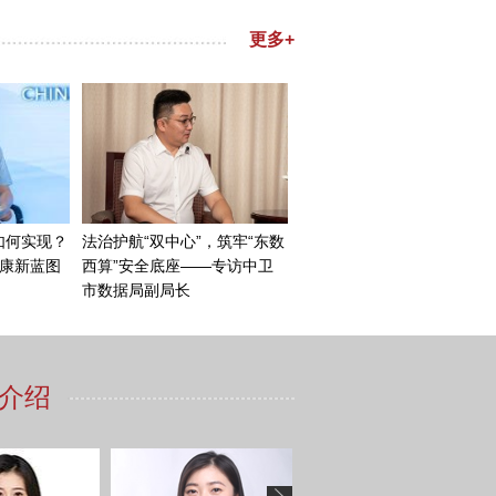
成了严重的爆炸，产生巨大的
毁，用句通俗的话说，等于是
下水，持续地与熔毁的堆芯发
进度缓慢、福岛核污染水排放
谈到这个灾难是大型复合灾
故。所以，它是一个连锁的事
选址以及最后核电厂建成有严
为了考虑取海水方便，也为了
遭受了海啸的袭击。同时这个选
干址”上，也就是没有地下水
于一个“湿址”之上，这就造