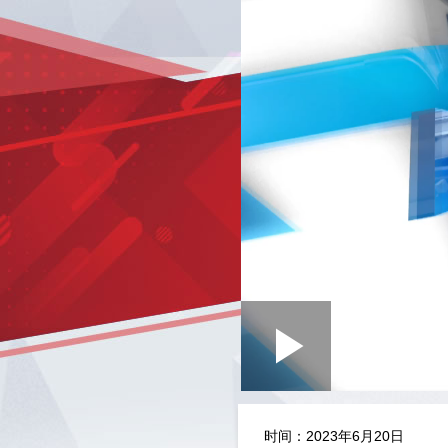
Loaded
:
Play
0:00
/
--:--
Play
0.40%
Video
时间：2023年6月20日