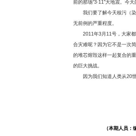
前的那场“3·11”大地震
我们要了解今天核污（
无前例的严重程度。
2011年3月11号，
合灾难呢？因为它不是一次
的堆芯熔毁这样一起复合的
的巨大挑战。
因为我们知道人类从20
故，1979的美国三里岛核
是最严重的七级。所谓的“七
福岛核事故和切尔诺贝利核
放的放射性物质实际上超出了
（本期人员：
我们曾经在一份关于福