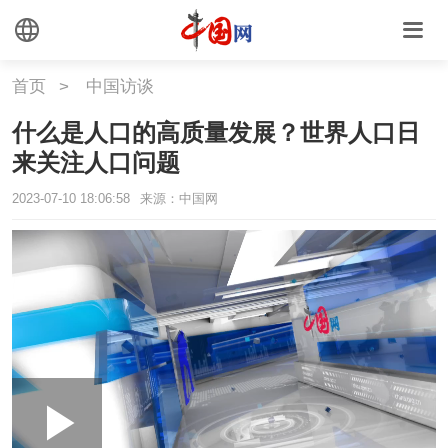
首页
>
中国访谈
什么是人口的高质量发展？世界人口日
来关注人口问题
2023-07-10 18:06:58
来源：中国网
Loaded
:
Play
0:00
/
--:--
Play
Picture-
Mute
Fullscr