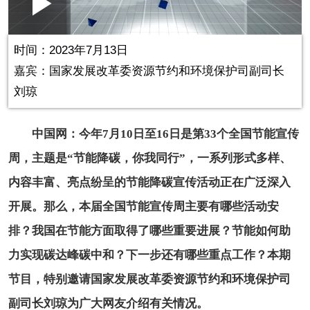
Loaded
:
Play
0:00
/
--:--
Play
Picture-
Mute
Fullscr
in-
Picture
0.00%
Video
时间：2023年7月13日
嘉宾：
国家发展改革委资源节约和环境保护司副司长
刘琼
中国网：今年7月10日至16日是第33个全国节能宣传
周，主题是“节能降碳，你我同行”，一系列形式多样、
内容丰富、亮点纷呈的节能降碳宣传活动正在广泛深入
开展。那么，本届全国节能宣传周主要有哪些活动安
排？我国在节能方面取得了哪些重要进展？节能如何助
力实现碳达峰碳中和？下一步还有哪些重点工作？本期
节目，特别邀请国家发展改革委资源节约和环境保护司
副司长刘琼为广大网友介绍有关情况。