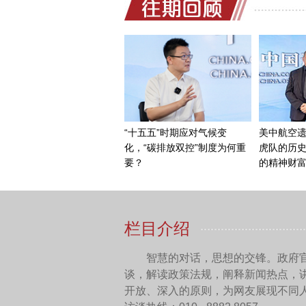
其他许多领域的交流，因为共
解、文化交流、数字合作、
与中国和其他“一带一路”共
你刚才也提到，今年是共建“
第三届“一带一路”国际合作
周年，拉卡列总统希望对中
边关系中有特殊意义的一年
中国网：您刚才提到，乌
所谓的“债务陷阱”之类的问
费尔南多•卢格里斯：
乌
是非常积极的。事实上，自从
圭很好地证明了，加入倡议
当然，我们也努力将乌拉圭