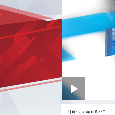
Loaded
:
Play
0:00
/
--:--
Play
0.42%
Video
时间：2023年10月27日