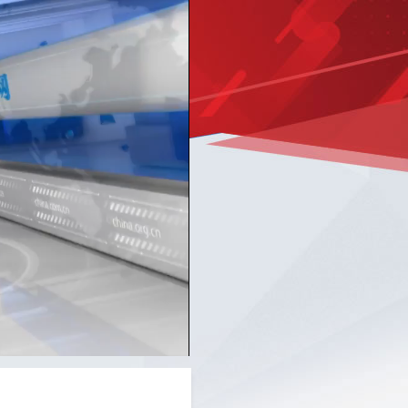
Picture-
Mute
Fullscreen
in-
Picture