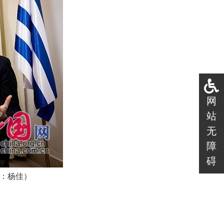
网
站
无
障
碍
影：杨佳）