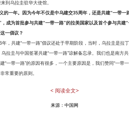
迎来到乌拉圭驻华大使馆。
义的一年。因为今年不仅是中乌建交35周年，还是共建“一带一路
路”，成为首批参与共建“一带一路”的拉美国家以及首个参与共建
价这一倡议？
016年，共建“一带一路”倡议还处于早期阶段，当时，乌拉圭是拉
年，乌拉圭与中国签署共建“一带一路”谅解备忘录。我们也是南方
建“一带一路”的原因有很多，一个主要原因是，我们赞同“一带一
个非常重要的原则。
易，特别是世贸组织支持下的多边自由贸易。同中国的观点一
< 阅读全文>
进一步发展。我们也坚信，我们需要就自由贸易展开更多对话交
。
来源：中国网
与中国开展更多关于自由贸易的对话。最近，中乌两国顺利完
与中国看法一致，我们认为共建“一带一路”倡议可以成为很好的