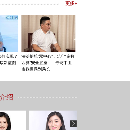
资、互联互通、增进相互理
领导的乌拉圭政府致力于推动
级官员，即总统府秘书长出席
今年也是中乌两国建交 35
理解，希望把今年打造成为双
这一倡议的意愿。您是否担心过
例子，能充分说明双方的合作
与中国的债务为零。因此，乌拉
定，政治制度严明，愿意与各