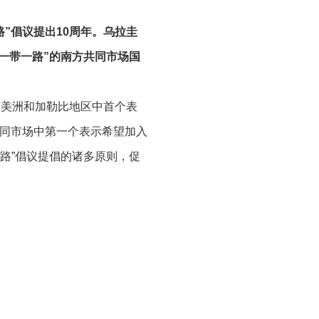
”倡议提出10周年。乌拉圭
“一带一路”的南方共同市场国
丁美洲和加勒比地区中首个表
共同市场中第一个表示希望加入
路”倡议提倡的诸多原则，促
致，乌拉圭也认为我们仍需继
流，促进拉丁美洲和南方共同
成了自贸协定联合可行性研
平台，可以促进自由贸易以及