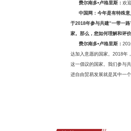
费尔南多•卢格里斯：
欢
中国网：今年是有特殊意
于2018年参与共建“一带一
家。那么，您如何理解和评
费尔南多•卢格里斯：
2
达加入意愿的国家。2018
这一倡议的国家。我们参与共
进自由贸易发展就是其中一
乌拉圭坚定捍卫多边自由贸
续努力，促进全球自由贸易
市场与中国之间的互联互通
在双边层面，我们一直努力
究。在自由贸易领域，乌拉圭