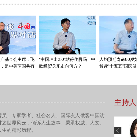
建“一带一路”倡议还包括许多其他方面的内容，比如基础设施投
绿色环保等。这一切我们都非常欢迎，因为乌拉圭及拉卡列总统
建国家在以上领域达成更多合作。
一带一路”倡议提出10周年。我们派出乌拉圭级别最高的部长
高峰论坛。总统府秘书长将是乌拉圭出席今年论坛的最高级别官员。
国进行国事访问。我们正在积极努力，促进双方合作，增进相互
。
拉圭在共建“一带一路”倡议提出的早期阶段就表达了希望加入
题？
拉圭与中国之间没有任何债务问题。因此，乌拉圭是一个很好的
参与共建“一带一路”后，我们的贸易额增长了50%以上,而我们
后，我们可以通过践行自己的原则做出相应贡献。
的所有好的、正面的东西带给“一带一路”倡议。乌拉圭国家稳