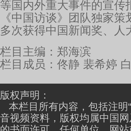
柯扬，后来，当上我们医学部的常务副主任。我就提出
细胞，一个是心脑血管，还有一个就是中医药。校长提
和中医药都是我涉猎的，所以，我特别感兴趣。我就参
在北大没有看到能够观察到动态可视化微血管的设备和
天士力联合。因为，天士力是搞中药改善心脑血管药物
是想搞中医药和心脑血管的，但是，他又没有破解这个的“
年）1月5号签约了，设备由企业投入，位置由北大投入
经过（签约后的）一年的努力，就建成了，建立了
究都是看一个组织，看一个蛋白，这么去看，都是静态
动态的。因为，微循环是血液的循行的过程，它是个动
再加上时间轴，这叫四维。所以，微循环研究，是把平
的时候，就看的跟原来疾病的本质类似了。
我们这个中心就建立了这样的技术，当时的水平跟