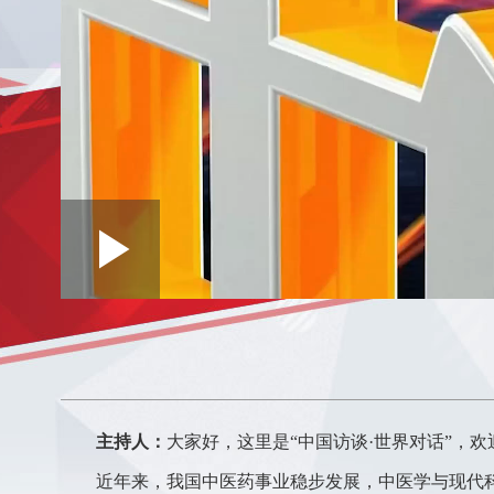
Loaded
:
Play
0:00
/
--:--
Play
0.10%
Video
主持人：
大家好，这里是“中国访谈·世界对话”，欢
近年来，我国中医药事业稳步发展，中医学与现代