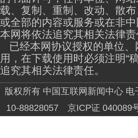
主持人：
那这20年来，您率领着我们的北京大学
些成果呢？
韩晶岩：
因为微循环是个动态的过程，而且是个复杂
白。我们的体内有40兆个细胞，所以，我们人体像天文
本质。需要对网络的不同点进行综合调控，这就需要中
的、动态的变化，就需要对疾病的不同的过程进行分别
可视化的才能破解。血液在血管内循行不畅，这就是微
候，就把它分成五大类：气虚、心脏收缩力差，推动的
血。热毒，损伤血管、白细胞黏附、内皮损伤、渗出、
肤有温度感受器，天一冷，温度感受器就活化，血管就
以，中医对血瘀、活血化瘀要分成五个体系，对每个体
床疗效都有。中医最大问题就是不知道这样的理论，这
动态可视化技术，去破解中医的血瘀、活血化瘀理论的科