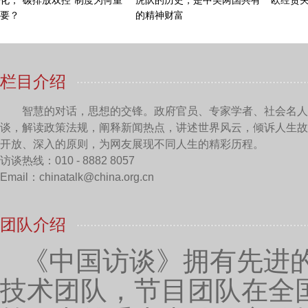
量，在这一次的大会上，我们有很多的成果已经是让世
环障碍的领域展现了哪些成果呢？
韩晶岩：
首先从报告的层次上，大会午间报告有3
方中药怎么改善的，都是我的弟子（学生）来做的报告的
大会是一个很重要的场次，在这41场里，中国有了13场
然后，一般报告、壁报等等。最终，大会选出了15份青
获得了壁报奖。在整个世界微循环大会主场，发挥了非
会，受到了专家的认可。
主持人：
那我们知道您是在2004年9月份的时候创
韩晶岩：
对，20周年。
主持人：
对，中心已经成立20周年了，那这20年
韩晶岩：
我是（2001年）12月26号到的北京大