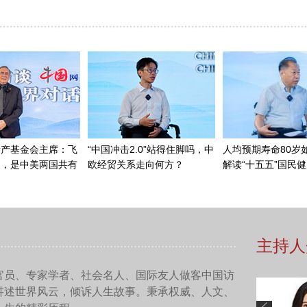
专访古巴共和国驻华大使馆副馆长马里奥。（刘凯 摄）
副馆长马里奥：
我觉得这是一次非常有趣且全面的体验。我非常
6个民族的大团结。今天，我们对中国共产党的民族工作有了一个
成就。一些少数民族居住在非常偏远的地区，但这并未阻止中国
要知道，中国共产党最重要的核心目标之一是以人民为中心。而以
于提升中华民族的福祉，实现中华民族伟大复兴。
子们参观类似的地方，比如民族博物馆和展览馆，因为这样可以
最爱的美食是新疆菜，真的非常美味。我有很多来自中国不同地
、内蒙古还是中国其他省份，感受文化的多样性，并见证中国如
验。