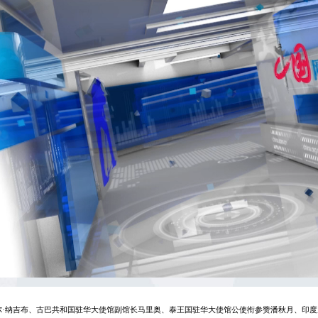
尔·纳吉布、古巴共和国驻华大使馆副馆长马里奥、泰王国驻华大使馆公使衔参赞潘秋月、印