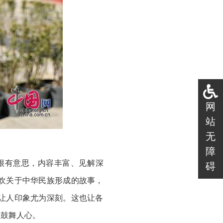
网
站
无
障
很有意思，内容丰富、见解深
碍
欢关于中华民族形成的故事，
让人印象尤为深刻。这也让各
常鼓舞人心。