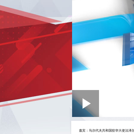
Loaded
:
Play
0:00
/
--:--
Play
0.49%
Video
嘉宾：
马尔代夫共和国驻华大使法泽