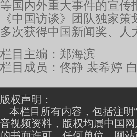
主持人：
那刚才您也说了善行团是非常公开透明的
与，那您是在发展过程当中还通过了哪些创新的形式，
刘兴钢（钢子）先生：
这是一个很有趣的问题。因
注善行团，了解善行团在干嘛，而且善行团的行为又是
快乐，特别这次换届之后。善行团的主题原来一直都是“
常重要。那么在这种方式上，我们做了一系列的创新。比
一个福利，就是成为骑士志愿者，他可以用我们善行团
外，除了体验机车的风和自由以外，还可以顺手做公益
行为，所以说我们在一直试着不停的在创新，使用这种
主持人：
那回首过去，您也取得了极不平凡的成就
么总结多年来善行团所取得的荣誉和成果的呢？
刘兴钢（钢子）先生：
因为我定位的时候就讲善行