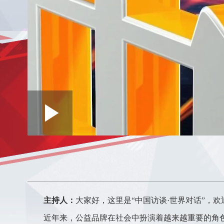
Loaded
:
Play
0:00
/
--:--
Play
0.19%
Video
主持人：
大家好，这里是“中国访谈·世界对话”，欢
近年来，公益品牌在社会中扮演着越来越重要的角