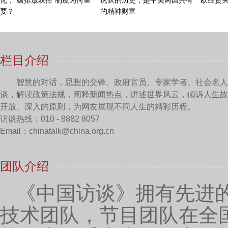
网络组织，善行团不怕看，你可以随便加入。我特别喜
常的透明，而且在善行团行为上，我们12年来是非常坚
主持人：
善行团是始于2013年的3月27号，从“壹
计划”、“善行团骑士志愿者计划”，多年来善行团也开
我们是如何检验项目的效果呢？
刘兴钢（钢子）先生：
善行团的构成是非常特殊的
何一个公益项目的落地可以随时随地找到我们善行团的
我们效率也快，就像在遇到重大事件的时候，我们可以
资相结合，这种方式是目前特别迅速的。而且善行团最
做，由志愿者自发管理，这样它的公开透明度非常高。
二十几个国家有互联网分会，我们“一带一路”车队已经
行团志愿者本身，对于按照基金会的管理制度也有公开
的（机构）可能更注重于物资，或者去救人，我们真正