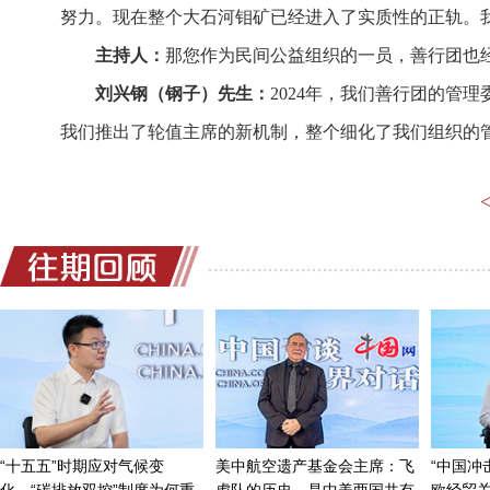
努力。现在整个大石河钼矿已经进入了实质性的正轨。
主持人：
那您作为民间公益组织的一员，善行团也经
刘兴钢（钢子）先生：
2024年，我们善行团的管
我们推出了轮值主席的新机制，整个细化了我们组织的
的发展；包括成立7个管理部门，都是网络志愿者组织
12年的过程，但是我很欣慰所有的管理员都是志愿者，
2024年也深化了我们的“团爸团妈计划”项目，把它扩
以资助学业为主。比如说“机车驿站”，我们计划最远到
以2024年对我们善行团变化非常大，给了我们很大的
主持人：
对善行团来说，是极不平凡的一年，有很
大会议暨善行团骑士志愿者交流峰会，这个峰会上展示
刘兴钢（钢子）先生：
我们主要是在安全文明骑行
关注机车这个圈儿，我想在安全文明骑行上倡导安全骑