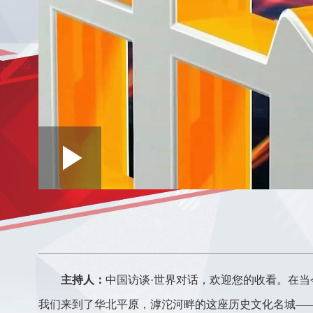
Loaded
:
Play
0:00
/
--:--
Play
0.29%
Video
主持人：
中国访谈·世界对话，欢迎您的收看。在
我们来到了华北平原，滹沱河畔的这座历史文化名城—