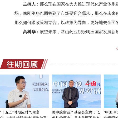
主持人：
那么现在国家在大力推进现代化产业体系
场，像刚刚您也回答到了市场要迎合需求，那么在未来
那么如何跟政策相结合，以政策为导向，更好地去全面
高树华：
展望未来，常山药业积极响应国家发展新
在“十四五”期间实现销售收入过百亿。
主持人：
这也是在不断的去开辟新的赛道，从而使
国家相关政策的推动下，您对未来有没有什么展望和期
高树华：
当然，在目前国家给的一系列的优势政策
场，加大常山发展的速度。因为这是常山所有公司内部
针制剂进入欧美国际市场，让企业发展得更快。
主持人：
核心就是研发和面向更为广大的国际市场
客《中国访谈》，带我们了解了这一专业领域内的相关
高树华：
谢谢。