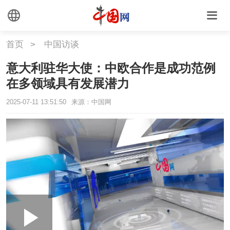
首页
>
中国访谈
意大利驻华大使：中欧合作是成功范例
在多领域具有发展潜力
2025-07-11 13:51:50
来源：中国网
Loaded
:
Play
0:00
/
--:--