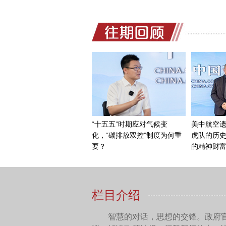
的冲锋。新时代，连队官兵
栗新朝：
在新时代，连队
我们在2019年的时候
备进行的夜间夺控，而且是
阵地的时候，突发意外情况
没有过多想，紧接着开着战
他就说了，班长我感觉我手
现在我们在平时的演训
候，一名战士的单杠成绩已
候，他的双手全都是起皮。我
冲敌阵”，现在的连队战士就
刻进了骨子里，融进了血脉
中国网：今年是纪念中国