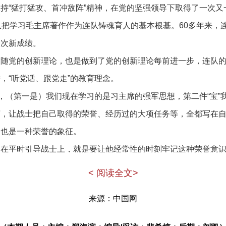
持“猛打猛攻、首冲敌阵”精神，在党的坚强领导下取得了一次又
队把学习毛主席著作作为连队铸魂育人的基本根基。60多年来，
一次新成绩。
紧随党的创新理论，也是做到了党的创新理论每前进一步，连队
，“听党话、跟党走”的教育理念。
”，（第一是）我们现在学习的是习主席的强军思想，第二件“宝”
言，让战士把自己取得的荣誉、经历过的大项任务等，全都写在
，也是一种荣誉的象征。
们在平时引导战士上，就是要让他经常性的时刻牢记这种荣誉意
一直在践行连队的党员“十有标准”，让所有官兵都是争当十类典型
< 阅读全文>
等等。让每一名战士都能够视连队如家，视连队的荣誉为己出，把
来源：中国网
党话、跟党走”，让连队战士始终能够保持旺盛的战斗力。
官兵始终铭记“首胜”荣光，赓续“猛打猛攻，首冲敌阵”的突击精