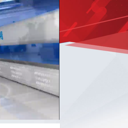
Picture-
Mute
Fullscreen
in-
Picture