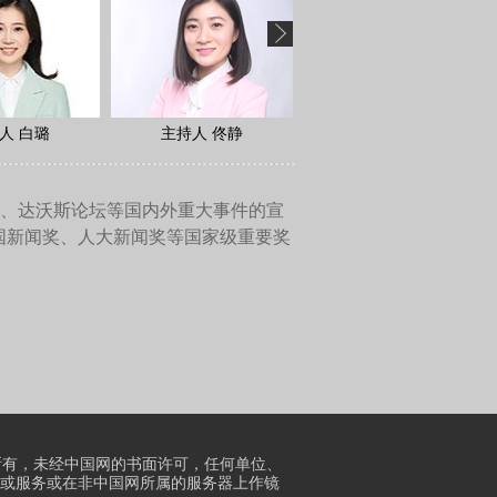
队官兵走到了打平型关战斗的
。我回到连队之后，在荣誉室
夹一沟，到底是一个什么样的
关。我们站在685团指挥所
觉，山峰层峦的感觉，就是非常
上的惨烈我们也能感受到了。
够做到的就是狭路相逢勇者
种突击精神，这种敢于刺刀见
了。由于以前的课堂式教育和
战士产生了很多的感触。