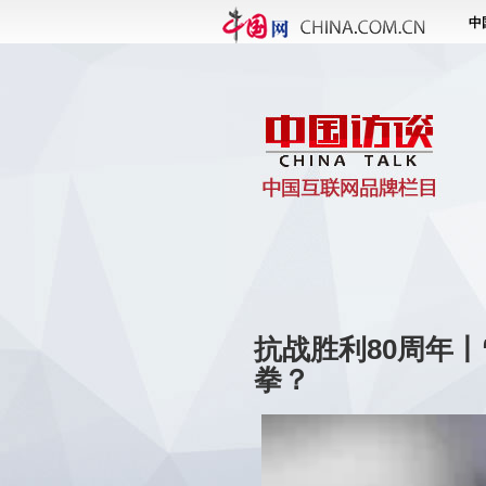
抗战胜利80周年
拳？