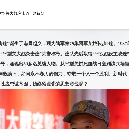
平型关大战突击连” 栗新朝
连”诞生于南昌起义，现为陆军第79集团军某旅装步9连。193
“平型关大战突击连”荣誉称号。连队先后取得“平汉战役主攻连”
称号，涌现出30多名英模人物。从平型关拼死血战日寇到演兵场
神激励下，如同永不卷刃的钢刀，夺取一个又一个胜利。新时代
固胜战忠诚基因，始终紧跟党的思想步伐呢？