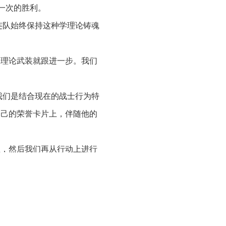
一次的胜利。
连队始终保持这种学理论铸魂
的理论武装就跟进一步。我们
我们是结合现在的战士行为特
自己的荣誉卡片上，伴随他的
识，然后我们再从行动上进行
模范，比如“精武强能”先进
连队的荣誉高高举起，从这些
神，在强军征途上不断发起新