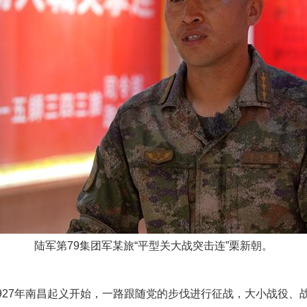
陆军第79集团军某旅“平型关大战突击连”栗新朝。
927年南昌起义开始，一路跟随党的步伐进行征战，大小战役、战