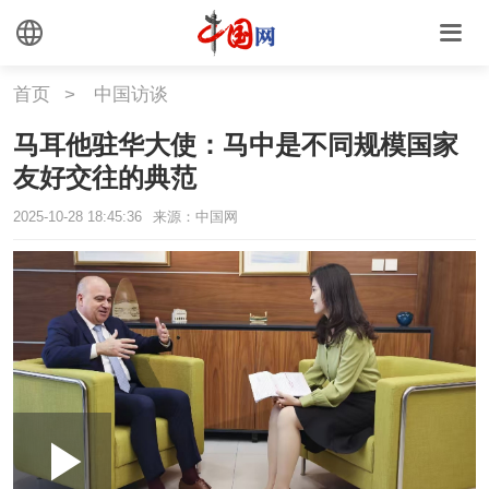
首页
>
中国访谈
马耳他驻华大使：马中是不同规模国家
友好交往的典范
2025-10-28 18:45:36
来源：中国网
Loaded
:
Play
0:00
/
--:--
Play
Picture-
Mute
Fullscr