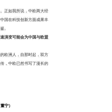
伴。正如我所说，中欧两大经
前中国在科技创新方面成果丰
借鉴。
迅速演变可能会为中国与欧盟
国的欧洲人，自那时起，双方
流传，中欧已然书写了漫长的
度更是日新月异。
这种深刻变
，唯有亲身来到这片土地才能
方都需要在理解中寻求平衡
人类都具有深远意义。
：董宁）
近？