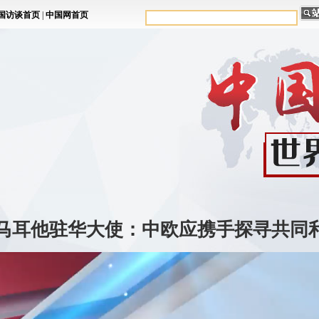
| 马耳他驻华大使：中欧应携手探寻共同