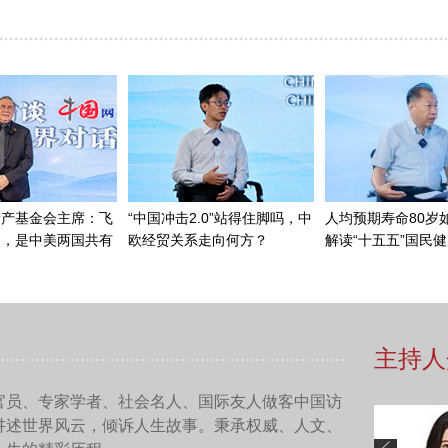
终秉持共同价值观，保持着紧密的合作关系。事实上，今年我们
联合国的诞生，其创立宗旨正是为了维护世界和平。当前我们举
卷全球的惨烈战争。没有人希望世界重蹈覆辙，特别是在核武器
以往，甚至可能导致人类文明的终结。
所有政治领袖都清醒地认
个问题。马耳他希望在加强中欧关系的过程中发挥怎样的作用？
，马耳他与中国是53年的好朋友，关系一直非常友好。马耳他
之一。这是由于马耳他曾作为军事基地的历史经历。我们不喜欢
们与中国关系牢固，我们乐于发挥友好作用，促进双方沟通。事
方就讨论了许多（相关）议题。
这样的角色。您知道的，2024年，美国国家安全事务助理杰克
落气球事件后，中美（官方）交往一度停止，双方没有对话的时