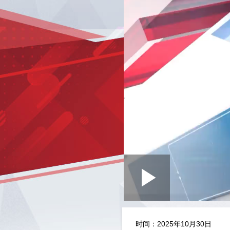
Loaded
:
Play
0:00
/
--:--
Play
1.34%
Video
时间：2025年10月30日