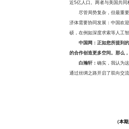
近5亿人口。两者与美国共同
尽管局势复杂，但最重
济体需要协同发展：中国欢
硕，在例如深度求索等人工
中国网：正如您所提到
的合作创造更多空间。那么
白瀚轩：
确实，我认为这
通过丝绸之路开启了双向交
合作史诗。但当今世界已发生
迁需要被更多马耳他人乃至
感知真实的中国。同样重要
——正如中国人讲究的阴阳
（本期
中国网：让我说得再直