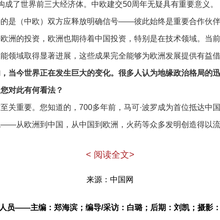
构成了世界前三大经济体。中欧建交50周年无疑具有重要意义。
要的是（中欧）双方应释放明确信号——彼此始终是重要合作伙
迎欧洲的投资，欧洲也期待着中国投资，特别是在技术领域。当
智能领域取得显著进展，这些成果完全能够为欧洲发展提供有益
的，当今世界正在发生巨大的变化。很多人认为地缘政治格局的
，您对此有何看法？
至关重要。您知道的，700多年前，马可·波罗成为首位抵达中
流——从欧洲到中国，从中国到欧洲，火药等众多发明创造得以
巨变，甚至与10年前、15年前相比都截然不同。中国的发展速
< 阅读全文>
欧洲民众所理解。许多欧洲人对中国的认知仍停留在陈旧印象中
的是，中国也需要认识到欧洲人所珍视的某些特质与价值观。双
来源：中国网
调和之道，这种辩证思维不仅对亚洲人至关重要，对欧洲乃至全
人员——主编：郑海滨；编导/采访：白璐；后期：刘凯；摄影
接些，您认为美国在经济和政治方面的政策会不会使中欧走得更