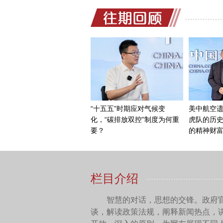
白瀚轩：
欧盟与美国始
80周年——这场战争催生了
世人不要忘记80年前那场席
其带来的毁灭性后果将远超
战争的深渊。
中国网：好的，最后一
白瀚轩：
正如我所提到的
中三个没有加入北约的国家
且希望保持中立。正因为我
毅外长不久前的会谈中，双
在过去，我们也曾扮演过
举行会晤。当时正值美国击
是一次非常成功的会晤。