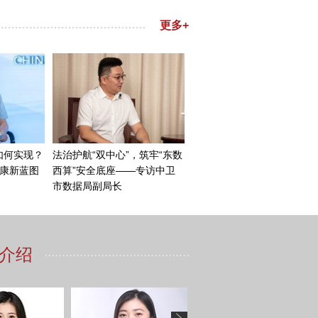
正在纪念第二次世界大战结束
行的各类纪念活动，都在警示
存在的今天，一旦爆发战争，
识到这一点，也无人愿意走向
是一个中立国，是欧盟成员国
战争，我们非常热爱和平，并
实上，就在马耳他副总理与王
·沙利文与王毅外长曾在马耳他
刻。我们承办了这次会晤，那