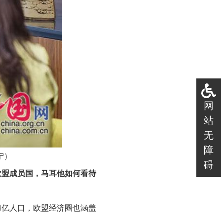
网
站
无
障
宁）
碍
欧盟成员国，马耳他如何看待
4亿人口，欧盟经济圈也涵盖