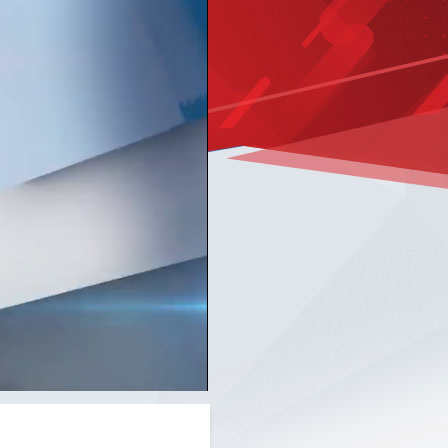
Picture-
Mute
Fullscreen
in-
Picture