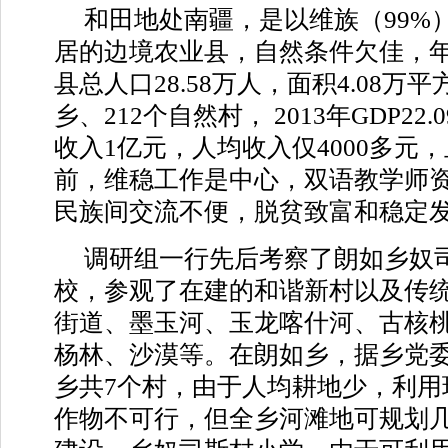
和田地处南疆，是以维族（99%
居的边境农业县，自然条件欠佳，年
县总人口28.58万人，面积4.08万平
乡、212个自然村， 2013年GDP22
收入1亿元，人均收入仅4000多元
前，维稳工作是中心，双语教学师
民族间交流不便，脱贫致富和稳定
调研组一行先后考察了朗如乡奴
校，参观了在建的和谐新村以及传
街道、墨玉河、玉龙喀什河、古核
杨林、沙漠等。在朗如乡，据乡党
乡共7个村，由于人均耕地少，利用
作物不可行，但全乡河滩地可规划