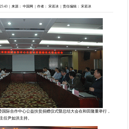
5:43
|
来源： 中国网
|
作者： 宋若冰
|
责任编辑： 宋若冰
革委国际合作中心公益扶贫捐赠仪式暨总结大会在和田隆重举行，
主任尹如洪主持。