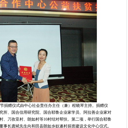
节捐赠仪式由中心社会责任办主任（兼）程晓琴主持。捐赠仪
究所、国合信用研究院、国合耶鲁企业家学员、阿拉善企业家对
村、刀孜亚村、朗如村等10村结对帮扶。第二项，举行国合耶鲁
董事长龚斌先生向和田县朗如乡奴遂村捐资建设文化中心仪式。