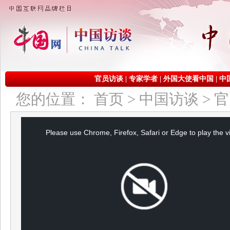
官员访谈
|
专家学者
|
外国大使看中国
|
中
您的位置：
首页
>
中国访谈
>
官
This
is
a
Please use Chrome, Firefox, Safari or Edge to play the v
modal
window.