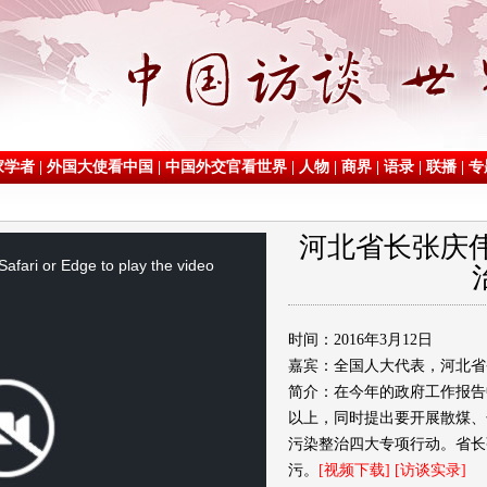
家学者
|
外国大使看中国
|
中国外交官看世界
|
人物
|
商界
|
语录
|
联播
|
专
河北省长张庆伟
afari or Edge to play the video
时间：2016年3月12日
嘉宾：全国人大代表，河北省
简介：在今年的政府工作报告中
以上，同时提出要开展散煤、
污染整治四大专项行动。省长
污。
[视频下载]
[访谈实录]