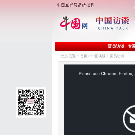
官员访谈
|
专
您的位置：
首页
>
中国访谈
>
官员访谈
This
is
a
Please use Chrome, Firefox, S
modal
window.