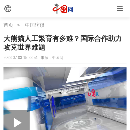
首页
>
中国访谈
大熊猫人工繁育有多难？国际合作助力
攻克世界难题
2023-07-03 15:23:51
来源：中国网
Loaded
:
Play
0:00
/
--:--
Play
Picture-
Mute
Fullscr