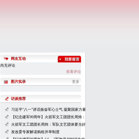
网友互动
我要留言
尚无评论
查看评论
图片实录
更多
访谈推荐
习近平“八一”讲话振奋军心士气 凝聚国家力量
【纪念建军90周年】火箭军文工团团长周炜：用创新文艺作品擎起大国长剑
火箭军文工团团长周炜：军队文艺团体要当好"轻骑队"
发改委专家解读购租并举制度