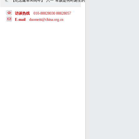
【纪念建军90周年】“八一”军旗是何时诞生的？
访谈热线
010-88828030 88828057
E-mail
duomeiti@china.org.cn