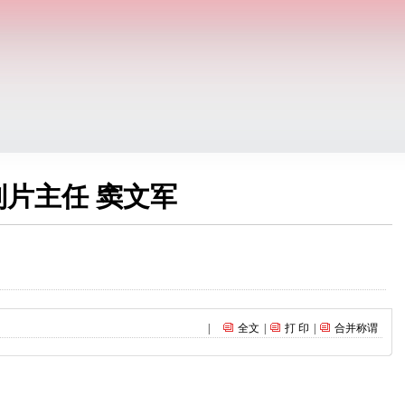
制片主任 窦文军
|
全文
|
打 印
|
合并称谓