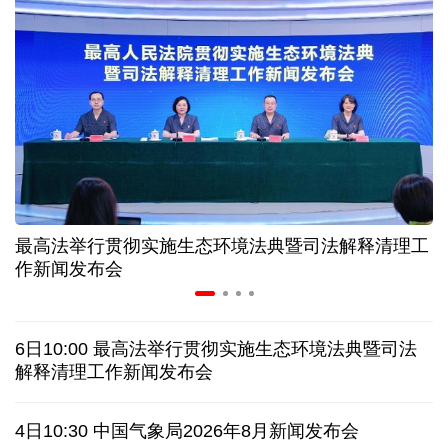
高温下用电负荷创新高 解码今夏的清凉底气
活力中国调研行丨弯道超车 如何“皖”美提速
7月份中国仓储指数保持扩张 行业运行韧性较强
小球赛撬动大消费 体育赛事激活城市发展新动能
最高法举行贯彻实施生态环境法典暨司法解释清理工
“电影+文旅”深度融合 光影经济撬动暑期消费新蓝海
作新闻发布会
日本执政当局应停止在核问题上玩火
6日10:00 最高法举行贯彻实施生态环境法典暨司法
俄黑客称获取北约直接参与袭击俄领土证据
解释清理工作新闻发布会
全球媒体聚焦︱外媒：美国劳动力市场正在走弱
4日10:30 中国气象局2026年8月新闻发布会