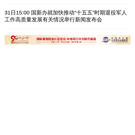
美国筑起AI墙：激化国内对立 却堵不住中国AI热
31日15:00 国新办就加快推动“十五五”时期退役军人
工作高质量发展有关情况举行新闻发布会
外媒说丨中国在非洲青年群体中的好感度稳步上升
我国学者发现银河系外围气体盘呈现波纹状褶皱结构
“十五五”开局之年传统产业转型焕
黄河壶口瀑布金瀑
新一线观察
读懂中国